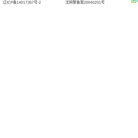
辽ICP备14017367号-2
沈网警备案20040201号