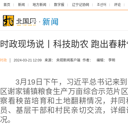
首页
新闻
地方新闻
数字报
辽宁记协网
조선어
评论
时政现场说丨科技助农 跑出春耕
时政
│
2024-03-21 12:09
来源：
央视新闻客户端
作者：
编辑：
李明
3月19日下午，习近平总书记来
区谢家铺镇粮食生产万亩综合示范片
察看秧苗培育和土地翻耕情况，并同
员、基层干部和村民亲切交流，详细
况。