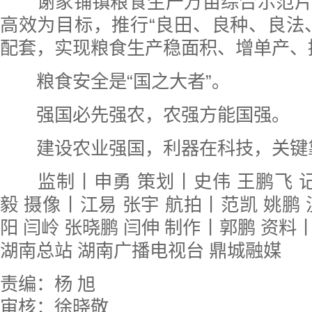
谢家铺镇粮食生产万亩综合示范片
高效为目标，推行“良田、良种、良法
配套，实现粮食生产稳面积、增单产、
粮食安全是“国之大者”。
强国必先强农，农强方能国强。
建设农业强国，利器在科技，关键
监制丨申勇 策划丨史伟 王鹏飞 记
毅 摄像丨江易 张宇 航拍丨范凯 姚鹏
阳 闫岭 张晓鹏 闫伸 制作丨郭鹏 资
湖南总站 湖南广播电视台 鼎城融媒
责编：杨 旭
审核：徐晓敬