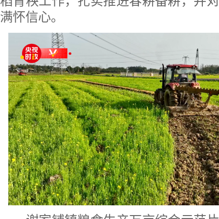
稻育秧工作，扎实推进春耕备耕，并
满怀信心。