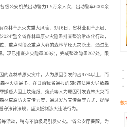
级公安机关出动警力1.5万余人次，出动警车6000余
森林草原火灾重大风险，3月6日，省林业和草原局、
2024”暨全省森林草原火灾隐患排查整治常态化行动，
位、重点时段及重点人群的森林草原火灾隐患，通过集
理。现已排查火灾隐患308处，完成整改隐患267处，限
的森林草原火灾中，人为原因引发的占97%以上，而
森林火灾最多。在日前我省通报的5起违法用火导致森
罪嫌疑人因上坟烧纸、烧荒等人为原因引发森林火灾而
森林草原防火宣传力度，通过发放宣传单等方式，提醒
数
遵守法律法规，坚决抵制涉火违法行为。
等活动，稍有不慎极易引发火灾。”省公安厅提醒，为