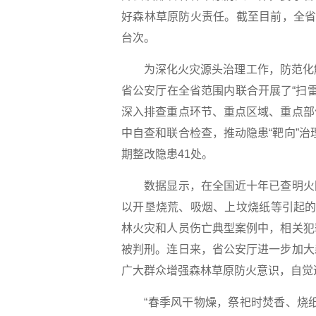
好森林草原防火责任。截至目前，全省各
台次。
为深化火灾源头治理工作，防范化解
省公安厅在全省范围内联合开展了“扫雷
深入排查重点环节、重点区域、重点部
中自查和联合检查，推动隐患“靶向”治
期整改隐患41处。
数据显示，在全国近十年已查明火因
以开垦烧荒、吸烟、上坟烧纸等引起的
林火灾和人员伤亡典型案例中，相关犯
被判刑。连日来，省公安厅进一步加大
广大群众增强森林草原防火意识，自觉
“春季风干物燥，祭祀时焚香、烧纸