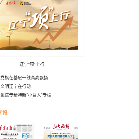
辽宁“项”上行
党旗在基层一线高高飘扬
文明辽宁在行动
聚焦专精特新“小巨人”专栏
字报