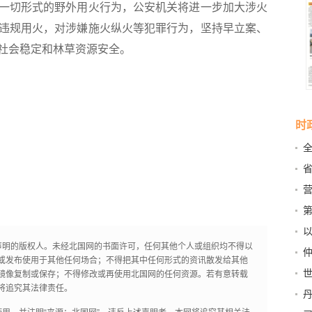
一切形式的野外用火行为，公安机关将进一步加大涉火
违规用火，对涉嫌施火纵火等犯罪行为，坚持早立案、
社会稳定和林草资源安全。
时
全
大
营
第
在
声明的版权人。未经北国网的书面许可，任何其他个人或组织均不得以
或发布使用于其他任何场合；不得把其中任何形式的资讯散发给其他
子”
镜像复制或保存；不得修改或再使用北国网的任何资源。若有意转载
置
将追究其法律责任。
撑”