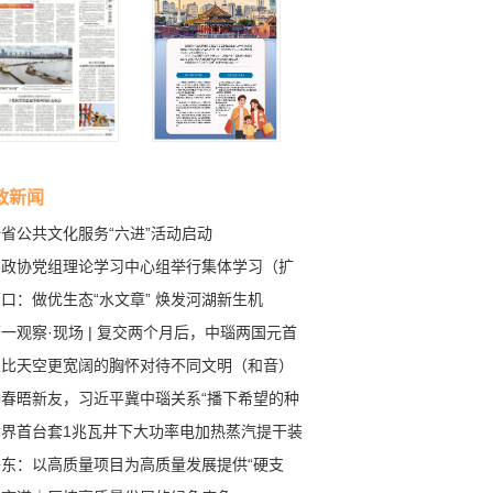
政新闻
省公共文化服务“六进”活动启动
省政协党组理论学习中心组举行集体学习（扩
）会议 周波主持会议
口：做优生态“水文章” 焕发河湖新生机
一观察·现场 | 复交两个月后，中瑙两国元首
北京会面
以比天空更宽阔的胸怀对待不同文明（和音）
仲春晤新友，习近平冀中瑙关系“播下希望的种
世界首台套1兆瓦井下大功率电加热蒸汽提干装
试验成功
丹东：以高质量项目为高质量发展提供“硬支