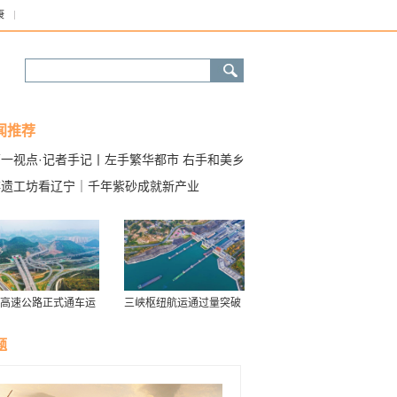
康
闻推荐
第一视点·记者手记丨左手繁华都市 右手和美乡
——统筹城乡发展的浙江实践
非遗工坊看辽宁｜千年紫砂成就新产业
高速公路正式通车运
三峡枢纽航运通过量突破
历年最高水平
题