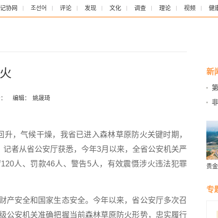
记协网
조선어
评论
发现
文化
调查
理论
视频
健
火
新
村
：
编辑：
姚晟琦
回升，气候干燥，我省已进入森林草原防火关键时期，
日，记者从省公安厅获悉，今年3月以来，全省公安机关严
120人、罚款46人、警告5人，有效震慑涉火违法犯罪
贵金
营
专
产安全和国家生态安全。今年以来，省公安厅多次召
级公安机关准确把握当前森林草原防火形势，忠实履行