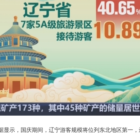
央博
非遗
文化
旅游
科普
健康
乐龄
阅读
云起
超级工厂
智敬中国
全民健康
颜选攻略
海洋
热播榜
总台企业白名单
据显示，国庆期间，辽宁游客规模将位列东北地区第一，