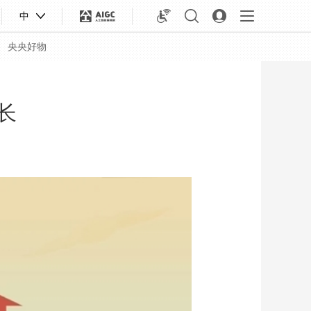
中
央央好物
长
合体育
亚冬会