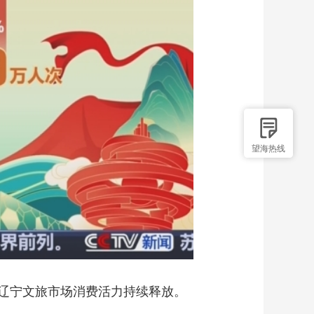
艺术
汽车
数智
5G
产业+
时尚
天气
才艺
网展
央央好物
望海热线
辽宁文旅市场消费活力持续释放。