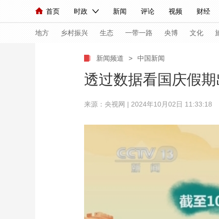
首页
时政
新闻
评论
视频
财经
人民领袖习近平
直播
海外频道
片库
iPanda
栏目大全
联播+
English
中国领导人
节目单
Монгол
听音
央视快评
微视频
习
地方
乡村振兴
生态
一带一路
央博
文化
新闻频道
>
中国新闻
总台春晚
网络春晚
共产党员网
秧纪录
透过数据看国庆假期
来源：央视网 | 2024年10月02日 11:33:18
新闻
国内
国际
评论
经济
军事
人民领袖习近平
联播+
热解读
天天学习
视频
小央视频
小央直播
直播中国
熊猫
现场
前线
比划
快看
蓝海中国
新兵
体育
直播
竞猜
2026年世界杯
2026
VIP会员
CCTV奥林匹克频道
生活体育大会