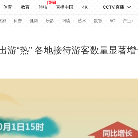
体育
教育
熊猫
直播中国
4K
CCTV.直播
式妙语
主持人
下载央视影音
热解读
天天学习
旅游
科普
健康
乐龄
阅读
艺术
数智
5G
产业+
纪录片网
国家大剧院
大型活动
出游“热” 各地接待游客数量显著增
科技
法治
文娱
人物
公益
图片
习式妙语
央视快评
央视网评
光华锐评
锋面
频道
VR/AR
4K专区
全景新闻
请入列
人生第一次
人生第二次
年冬奥会
CBA
NBA
中超
国足
国际足球
网球
综
体育江湖
文化体育
冰雪道路
足球道路