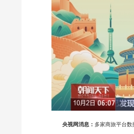
财经
教育
乡村振兴
生态环境
一带一路
大国智造
大国展会
大国保险
云顶对话
CCTV.节目官网
直播
节目单
栏目
片库
央视网消息：
多家商旅平台数