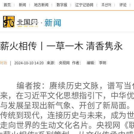
首页
新闻
地方新闻
数字报
辽宁记协网
조선어
评论
薪火相传丨一草一木 清香隽永
时政
│
2024-10-10 14:20
来源：
央视网
作者：
编辑：
李明
编者按：赓续历史文脉，谱写当
来，在习近平文化思想指引下，中华
与发展呈现出新气象、开创了新局面
传统到现代，连接历史与未来，成为
走向世界的生动文化名片。央视网《