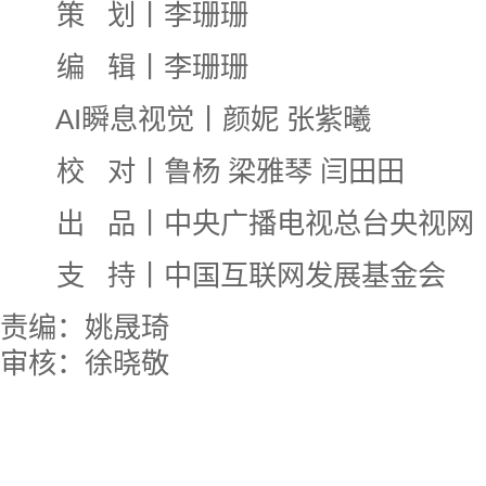
策 划丨李珊珊
编 辑丨李珊珊
AI瞬息视觉丨颜妮 张紫曦
校 对丨鲁杨 梁雅琴 闫田田
出 品丨中央广播电视总台央视网
支 持丨中国互联网发展基金会
责编：姚晟琦
审核：徐晓敬