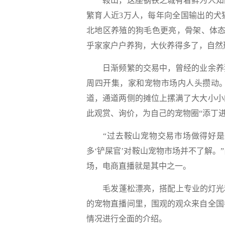
鞍山，这座钢铁之城有着鲜为人知的
繁育人近3万人，每年向全国输出的犬
北地区养殖的狗毛色更亮，骨架、体态
乎家家户户养狗，大伙养得多了，自然
日渐频繁的交易中，曾经的业余养狗
周四开集，家和宠物市场内人头攒动
道，通道两侧的摊位上摞满了大大小小
此观赏、询价，为自己的宠物圈“添丁进
“过去鞍山宠物交易市场做得好是
多‘铲屎官’对鞍山宠物市场并不了解
场，电商直播就是其中之一。
毛发蓬松漂亮，搭配上专业的灯光和
的宠物直播间里，围观的观众来自全国
情况进行全面的介绍。