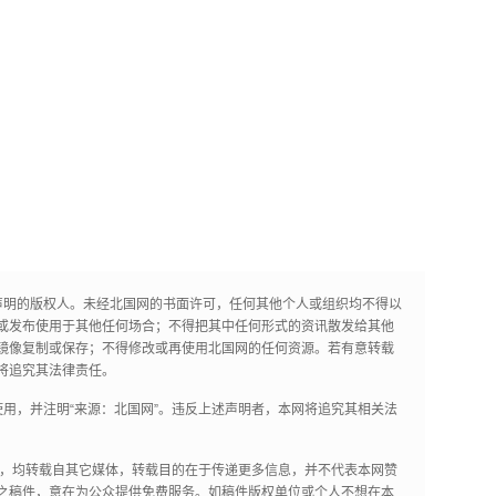
声明的版权人。未经北国网的书面许可，任何其他个人或组织均不得以
或发布使用于其他任何场合；不得把其中任何形式的资讯散发给其他
镜像复制或保存；不得修改或再使用北国网的任何资源。若有意转载
将追究其法律责任。
用，并注明“来源：北国网”。违反上述声明者，本网将追究其相关法
作品，均转载自其它媒体，转载目的在于传递更多信息，并不代表本网赞
之稿件，意在为公众提供免费服务。如稿件版权单位或个人不想在本