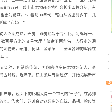
另一面——辽宁省犬猫繁育核心产区之一，全市宠物
猫超百万只。鞍山市宠物商会执行会长尚雪峰介绍，东
也更为饱满。“20世纪90年代，鞍山从城里到乡下，几
形成了市场。”
人逐渐成熟，养狗、辨狗也趋于专业化。每逢周一、
。数百平方米的交易大厅内仅余下两条供一人行走的通
的宠物笼，泰迪、柯基、金渐层……全国各地的客商在
口”。
靠育种，但销路传统，面向的也多是宠物经纪人，很
。”尚雪峰说，近年来，鞍山聚焦宠物经济，开始拓展新市
数
布景，镜头下的比熊犬像一个神气的“王子”。在苏帅
各地。售卖前，苏帅会对这只狗的血统、品相、检疫等