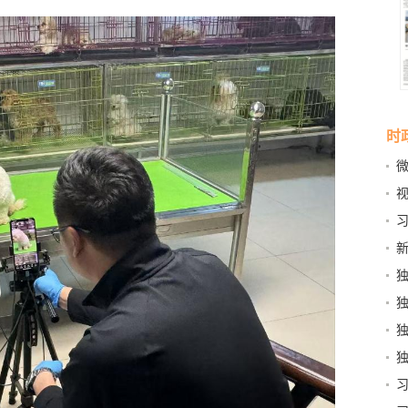
时
次
组
国
和
意
嫦
赏
化