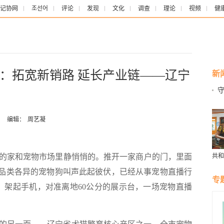
记协网
조선어
评论
发现
文化
调查
理论
视频
健
：拓宽新销路 延长产业链——辽宁
新
保
：
编辑：
周艺凝
的家和宠物市场里静悄悄的。推开一家商户的门，里面
共和
三代
只品类各异的宠物狗叫声此起彼伏，已经从事宠物直播行
那天
专
，架起手机，对准离地60公分的展示台，一场宠物直播