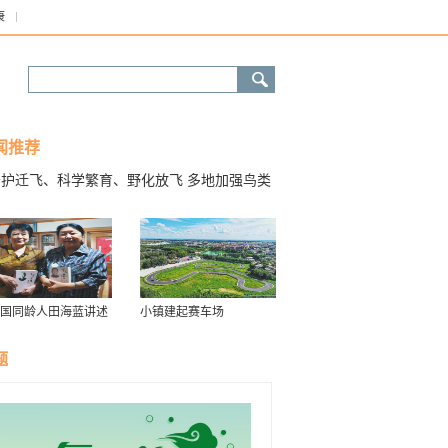
康
闻推荐
守护迁飞、科学繁育、野化放飞 多地加强鸟类
护
国同龄人田海蓝讲述
小镇建起赛车场
往事 “参加开国大典
，我四个月大”
题