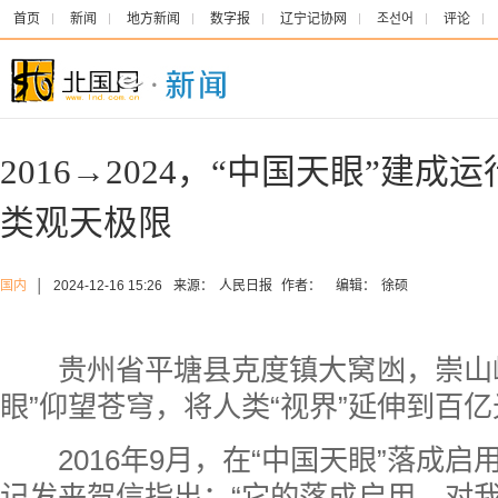
首页
新闻
地方新闻
数字报
辽宁记协网
조선어
评论
2016→2024，“中国天眼”建成
类观天极限
国内
│
2024-12-16 15:26
来源：
人民日报
作者：
编辑：
徐硕
贵州省平塘县克度镇大窝凼，崇山峻
眼”仰望苍穹，将人类“视界”延伸到百
2016年9月，在“中国天眼”落成启
记发来贺信指出：“它的落成启用，对