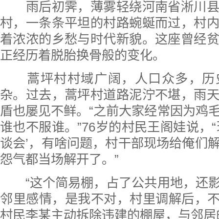
雨后初霁，薄雾轻绕河南省淅川县
村，一条条平坦的村路蜿蜒而过，村
着浓浓的乡愁与时代新貌。这座曾经
正经历着脱胎换骨般的变化。
蒿坪村村域广阔，人口众多，历
杂。过去，蒿坪村道路泥泞不堪，雨
盾也屡见不鲜。“之前大家经常因为鸡
谁也不服谁。”76岁的村民王阁娃说，“
谈会’，有啥问题，村干部现场给俺们
怨气都当场解开了。”
“这个简易棚，占了公共用地，还影
邻里感情，是我不对，村里调解后，不
村民李某主动拆除违建的棚屋，与邻居