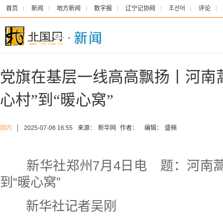
首页
新闻
地方新闻
数字报
辽宁记协网
조선어
评论
党旗在基层一线高高飘扬丨河南
心村”到“暖心窝”
国内
│
2025-07-06 16:55
来源：
新华网
作者：
编辑：
盛楠
新华社郑州7月4日电
题：河南蒿
到“暖心窝”
新华社记者吴刚