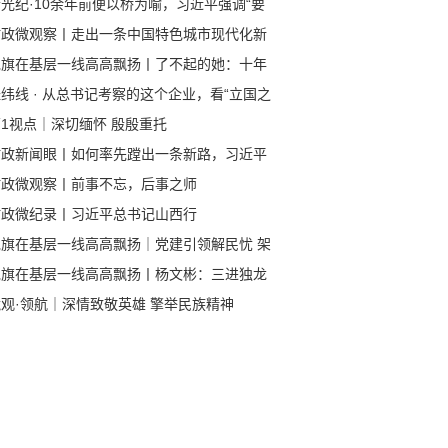
光纪·10余年前便以桥为喻，习近平强调“要
牢把握中欧关系发展的正确方向”
时政微观察丨走出一条中国特色城市现代化新
子
党旗在基层一线高高飘扬丨了不起的她：十年
村路 绘就乡村振兴新图景
纬线 · 从总书记考察的这个企业，看“立国之
、强国之基”
1视点｜深切缅怀 殷殷重托
时政新闻眼丨如何率先蹚出一条新路，习近平
西考察作出部署
时政微观察丨前事不忘，后事之师
时政微纪录丨习近平总书记山西行
党旗在基层一线高高飘扬｜党建引领解民忧 架
众“连心桥”
党旗在基层一线高高飘扬丨杨文彬：三进独龙
 书写驻村第一书记的峡谷情怀
观·领航｜深情致敬英雄 擎举民族精神