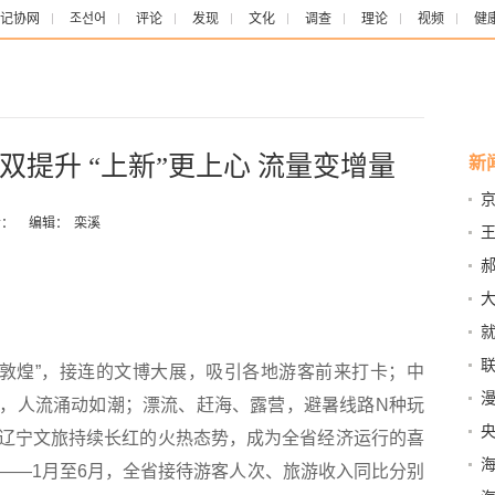
记协网
조선어
评论
发现
文化
调查
理论
视频
健
提升 “上新”更上心 流量变增量
新
：
编辑：
栾溪
评
开
联
见敦煌”，接连的文博大展，吸引各地游客前来打卡；中
漫
赛事，人流涌动如潮；漂流、赶海、露营，避暑线路N种玩
辽宁文旅持续长红的火热态势，成为全省经济运行的喜
众
——1月至6月，全省接待游客人次、旅游收入同比分别