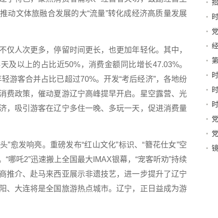
拾
牢
推动文体旅融合发展的大“流量”转化成经济高质量发展
路
驻
经
仅人次更多，停留时间更长，也更加年轻化。其中，
本
第
4天及以上的占比近50%，消费金额同比增长47.03%。
年轻游客合并占比已超过70%。开发“考后经济”，各地纷
山
消费政策，催动夏游辽宁高峰提早开启。星空露营、光
济，吸引游客在辽宁多住一晚、多玩一天，促进消费量
起群
江
”愈发响亮。重磅发布“红山文化”标识、“簪花仕女”空
镜
哪吒2”迅速搬上全国最大IMAX银幕，“宠客听劝”持续
商推介、赴马来西亚展示非遗技艺，进一步提升了辽宁
阳、大连将是全国旅游热点城市。辽宁，正日益成为游