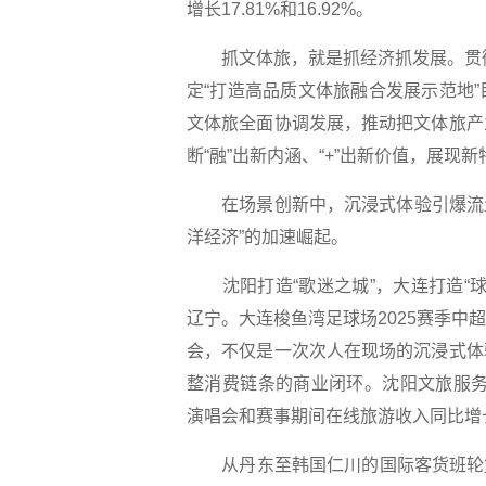
增长17.81%和16.92%。
抓文体旅，就是抓经济抓发展。贯彻落
定“打造高品质文体旅融合发展示范地
文体旅全面协调发展，推动把文体旅产
断“融”出新内涵、“+”出新价值，展现
在场景创新中，沉浸式体验引爆流量，
洋经济”的加速崛起。
沈阳打造“歌迷之城”，大连打造“球
辽宁。大连梭鱼湾足球场2025赛季
会，不仅是一次次人在现场的沉浸式体
整消费链条的商业闭环。沈阳文旅服务
演唱会和赛事期间在线旅游收入同比增
从丹东至韩国仁川的国际客货班轮复