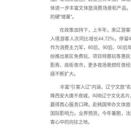
体进一步丰富文体旅消费场景和产品，
的硬“增量”。
在政策加持下，上半年，来辽游客不
入境游客人次同比增长44.72%，停留
作为消费主力军，80后、90后、00后
纷推出景区免费玩、项目特惠玩等惠民
影秀、商街夜市，更多夜场景燃旺夜经
级不断扩大。
丰富“引客入辽”内涵，辽宁文旅“名头
降西安大唐不夜城，叫响辽宁文化名片。“
赢得真心服务口碑。赴韩国举办文体旅
国际影响力。业界预测，今年暑期，沈
客心中的向往之地。