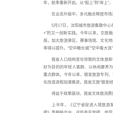
年，航季重新开启。从“船上”到“岸上”，
在业态升级中，多元融合释放市场
5月17日，沈阳城市旅游集散中心在
+”的又一创新实践。今年以来，交旅
局，加大旅游景区、赛事场馆、文化地
率得以提升。“空中瞰长城”“空中看大连
我省人口结构变化导致的文体旅新需
好为目的的年轻人客群、以休闲康养为
重点群体。今年以来，银发旅游专列、
化改造进程加速推进，我省文旅“银发经
得益于政策驱动，我省文体旅消费
上半年，《辽宁省促进入境旅游发
措》等相继出台。这些务实举措，体现