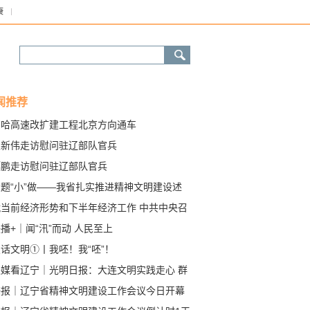
康
闻推荐
京哈高速改扩建工程北京方向通车
王新伟走访慰问驻辽部队官兵
郝鹏走访慰问驻辽部队官兵
大题“小”做——我省扎实推进精神文明建设述
（上）
就当前经济形势和下半年经济工作 中共中央召
党外人士座谈会 习近平主持并发表重要讲话
播+｜闻“汛”而动 人民至上
话文明①丨我呸！我“呸”！
央媒看辽宁｜光明日报：大连文明实践走心 群
幸福加码
海报｜辽宁省精神文明建设工作会议今日开幕