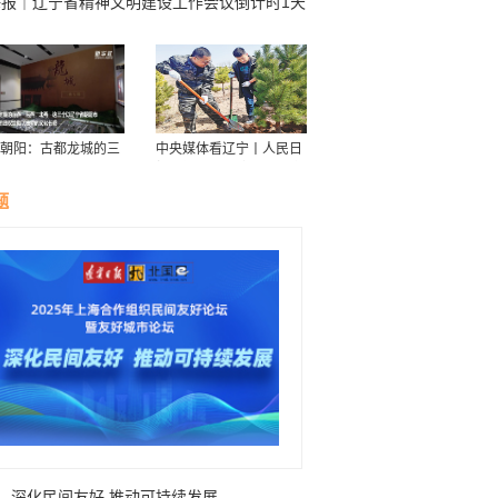
海报｜辽宁省精神文明建设工作会议倒计时1天
朝阳：古都龙城的三
中央媒体看辽宁丨人民日
华
报：接续传递防沙治沙“绿
色接力棒”
题
深化民间友好 推动可持续发展