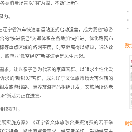
各类消费场景以“船”为媒，不断“上新”。
潜力。
辽宁省汽车快速客运站正式启动运营，成为我省“旅游
融合的“快进慢游”交通体系在各地加快推进。优化路网布
数
标等重点区域的路网密度，时空距离得以缩短，通达效
”，旅游业“低空经济”新赛道更是风生水起。
求，让以亲子游为代表的家庭客群、以追求个性化爱
诉求的“新银发”客群，成为辽宁文体旅市场大可深耕的
银发旅游线路、康养旅游产品相继开发，文旅场所适老
济”新活力正在迸发。
持续提升。
展实施方案》《辽宁省文体旅融合提振消费的若干举
时
辽宁特色，聚焦消费者需求、经营者关切，鼓励经营主