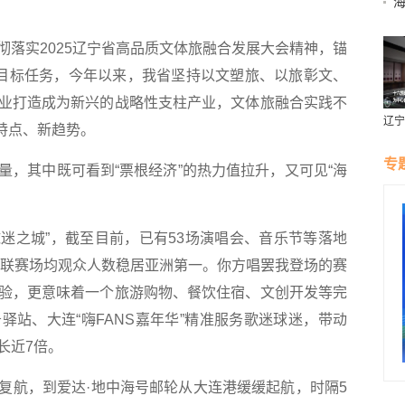
实2025辽宁省高品质文体旅融合发展大会精神，锚
”目标任务，今年以来，我省坚持以文塑旅、以旅彰文、
业打造成为新兴的战略性支柱产业，文体旅融合实践不
辽宁
新特点、新趋势。
燕风
专
其中既可看到“票根经济”的热力值拉升，又可见“海
迷之城”，截至目前，已有53场演唱会、音乐节等落地
中超联赛场均观众人数稳居亚洲第一。你方唱罢我登场的赛
验，更意味着一个旅游购物、餐饮住宿、文创开发等完
驿站、大连“嗨FANS嘉年华”精准服务歌迷球迷，带动
长近7倍。
航，到爱达·地中海号邮轮从大连港缓缓起航，时隔5