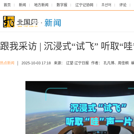
首页
新闻
地方新闻
数字报
辽宁记协网
조선어
评论
跟我采访 | 沉浸式“试飞” 听取“
热点新闻
│
2025-10-03 17:18
来源：
辽望·辽宁日报
作者：
孔凡博、周佳桐
编