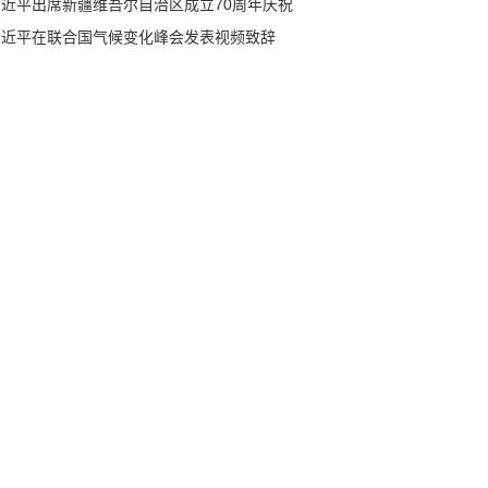
习近平出席新疆维吾尔自治区成立70周年庆祝
会
习近平在联合国气候变化峰会发表视频致辞