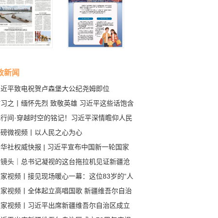
政新闻
习近平致电祝贺卢森堡大公纪尧姆即位
时习之丨缅怀先烈 致敬英雄 习近平这些话饱含
情
此行间·穿越时空的铭记！习近平深情瞻仰人民
雄纪念碑
重磅微视频丨以人民之心为心
华社权威快报 | 习近平宣布中国新一轮国家
主贡献
近镜头｜总书记凝视的这台拖拉机见证新疆沧
巨变
独家视频丨接见现场暖心一幕：这位83岁的“人
楷模”，想对总书记说句心里话
独家视频丨全体起立高唱国歌 新疆维吾尔自治
成立70周年庆祝大会隆重举行
独家视频丨习近平出席新疆维吾尔自治区成立
0周年庆祝大会