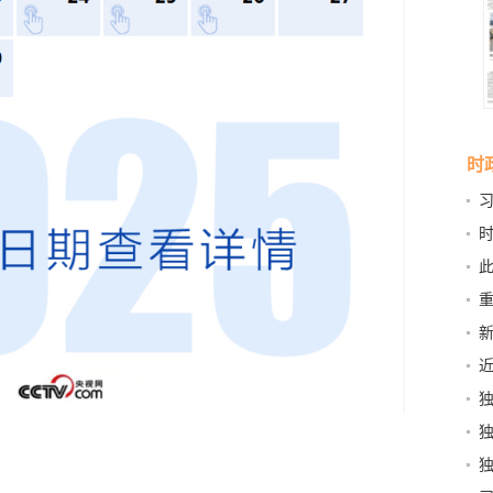
时
深
英
新
自
桑
民
区
7