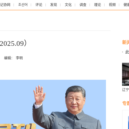
记协网
조선어
评论
发现
文化
调查
理论
视频
健
25.09）
新
此
：
编辑：
李明
辽宁
燕风
专