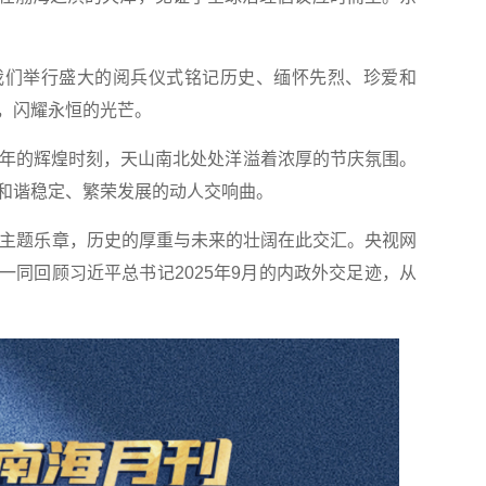
们举行盛大的阅兵仪式铭记历史、缅怀先烈、珍爱和
，闪耀永恒的光芒。
年的辉煌时刻，天山南北处处洋溢着浓厚的节庆氛围。
和谐稳定、繁荣发展的动人交响曲。
主题乐章，历史的厚重与未来的壮阔在此交汇。央视网
一同回顾习近平总书记2025年9月的内政外交足迹，从