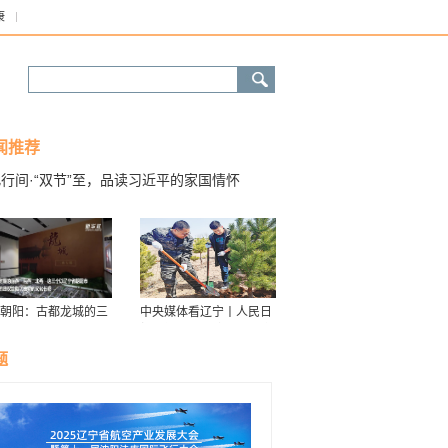
康
闻推荐
行间·“双节”至，品读习近平的家国情怀
朝阳：古都龙城的三
中央媒体看辽宁丨人民日
华
报：接续传递防沙治沙“绿
色接力棒”
题