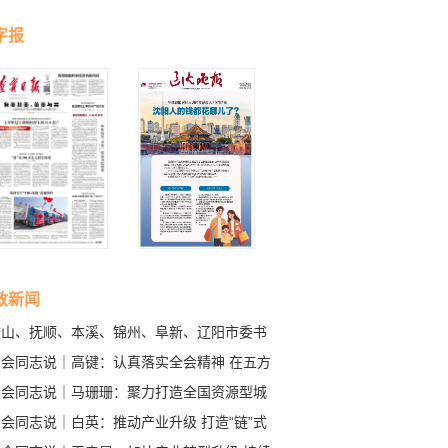
字报
政新闻
鞍山、抚顺、本溪、锦州、阜新、辽阳市委书
谈贯彻落实省委十三届十次全会精神
与会同志说｜高键：认真落实全会精神 在五方
争做贡献
与会同志说｜马珊珊：聚力打造全国资源型城
转型试点样板
会同志说｜白英：推动产业升级 打造“链”式
态