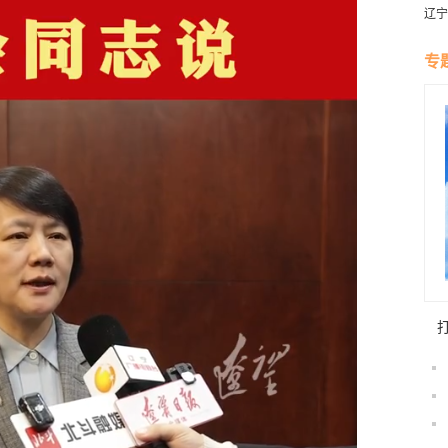
辽宁
燕风
专