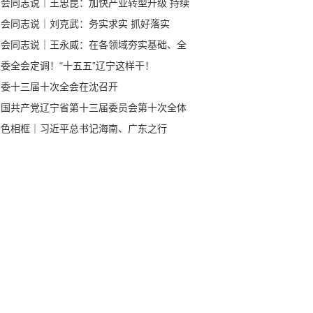
与会同志说｜王忠昆：加快产业转型升级 持续
化营商环境
与会同志说｜刘克武：务实求实 抓好落实
与会同志说｜王永威：在各领域夯实基础、全
发力
委全会定调！“十五五”辽宁这样干！
省委十三届十次全会在沈召开
中国共产党辽宁省第十三届委员会第十次全体
议公报
金色相框｜习近平总书记海南、广东之行