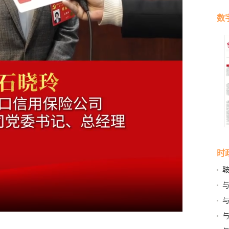
数
时
记
面
市
与
生