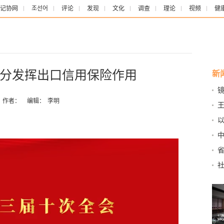
记协网
조선어
评论
发现
文化
调查
理论
视频
健
分发挥出口信用保险作用
新
作者：
编辑：
李明
机
以
有
破