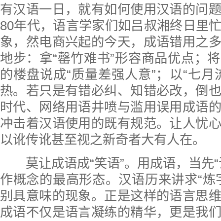
有汉语一日，就有如何使用汉语的问
80年代，语言学家们如吕叔湘终日里
象，然电商兴起的今天，成语错用之
地步：拿“罄竹难书”形容商品优点；
的楼盘说成“质量差强人意”；以“七月
热。若只是有错必纠、知错必改，倒
时代、网络用语井喷与滥用误用成语
冲击着汉语使用的既有规范。让人忧
以讹传讹甚至视之新奇者大有人在。
莫让成语成“笑语”。用成语，当先“
作概念的最高形态。汉语历来讲求“炼
别具意味的现象。正是这样的语言思
成语不仅是语言凝练的精华，更是我