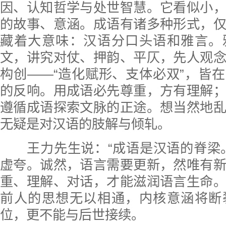
因、认知哲学与处世智慧。它看似小
的故事、意涵。成语有诸多种形式，
藏着大意味：汉语分口头语和雅言。
文，讲究对仗、押韵、平仄，先人观
构创——“造化赋形、支体必双”，皆
的反响。用成语必先尊重，方有理解
遵循成语探索文脉的正途。想当然地
无疑是对汉语的肢解与倾轧。
王力先生说：“成语是汉语的脊梁。
虚夸。诚然，语言需要更新，然唯有
重、理解、对话，才能滋润语言生命
前人的思想无以相通，内核意涵将断
位，更不能与后世接续。