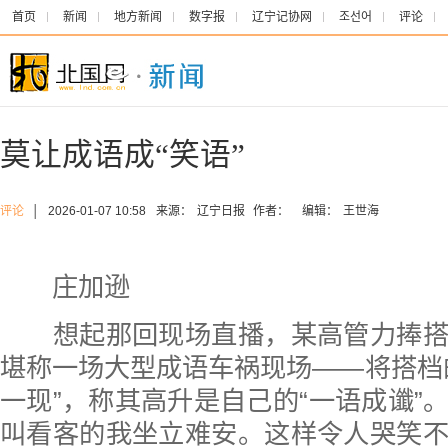
首页
新闻
地方新闻
数字报
辽宁记协网
조선어
评论
莫让成语成“笑语”
评论
│
2026-01-07 10:58
来源：
辽宁日报
作者：
编辑：
王世海
庄加逊
想起那回现场直播，某高管力捧搭
堪称一场大型成语车祸现场——将搭档
一现”，称其高升是自己的“一语成谶”
叫看客的我坐立难安。这样令人哭笑