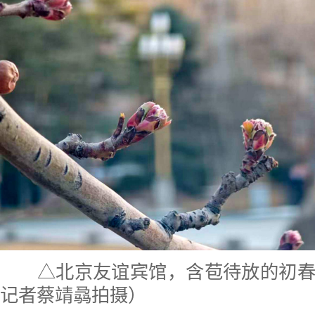
△北京友谊宾馆，含苞待放的初春
记者蔡靖骉拍摄）