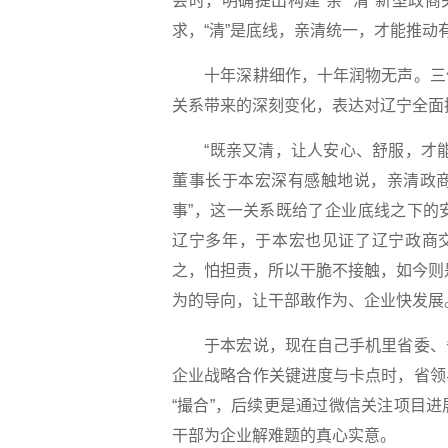
会时，明确提出构建“亲”“清”新型政
求，“清”是底线，亲清统一，才能推动
十年深耕细作，十年润物无声。三位
关系带来的深刻变化，表达对辽宁全面
“既亲又清，让人安心、舒服，才能
董事长于本宏深有感触地说，亲清政商
事”，这一关系既给了企业底线之下的
辽宁多年，于本宏也见证了辽宁政商交
之，怕担责，所以干脆不接触，如今则是
为的导向，让干部敢作为、企业快发展
于本宏说，现在自己手机里省委、省
企业战略合作关键进度与卡点时，省领
“撮合”，后续更是通过微信关注项目
干部为企业解难题的真心实意。