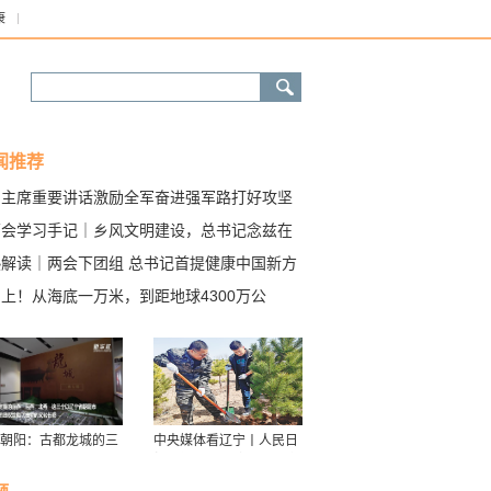
康
闻推荐
习主席重要讲话激励全军奋进强军路打好攻坚
两会学习手记｜乡风文明建设，总书记念兹在
热解读｜两会下团组 总书记首提健康中国新方
上！从海底一万米，到距地球4300万公
……
朝阳：古都龙城的三
中央媒体看辽宁丨人民日
华
报：接续传递防沙治沙“绿
色接力棒”