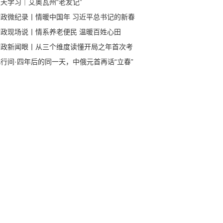
天学习｜艾奥瓦州“老友记”
时政微纪录丨情暖中国年 习近平总书记的新春
挂与祝福
时政现场说丨情系养老便民 温暖百姓心田
时政新闻眼丨从三个维度读懂开局之年首次考
行间·四年后的同一天，中俄元首再话“立春”