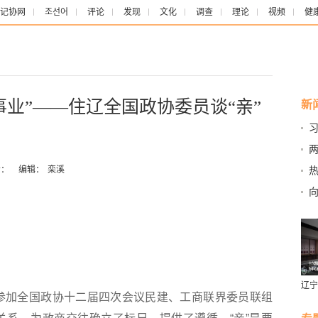
记协网
조선어
评论
发现
文化
调查
理论
视频
健
业”——住辽全国政协委员谈“亲”
新
战
兹
：
编辑：
栾溪
向
向
里
辽宁
参加全国政协十二届四次会议民建、工商联界委员联组
燕风