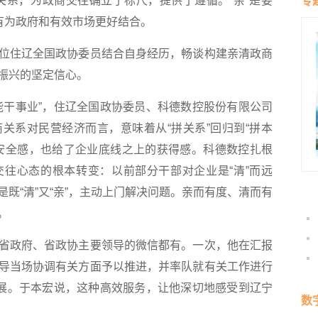
商关系，为政商交往确立了标尺，提供了遵循。“亲”是要
专
有为政府和有效市场更好结合。
住辽全国政协委员结合自身经历，畅谈构建亲清政商
振兴的坚定信心。
干事业”，住辽全国政协委员、科德数控股份有限公司
关系对民营经济而言，意味着从“拼关系”回归到“拼本
安全感，也给了企业底线之上的获得感。科德数控扎根
往心态的根本转变：以前部分干部对企业是“清”而远
既“清”又“亲”，主动上门解决问题。亲而有度、清而有
。
政府、省政协主要领导的微信都有。一次，他在汇报
导当场协调有关方面予以推进，并率队就有关工作进行
进展。于本宏说，这种高效服务，让他深切地感受到辽宁
数