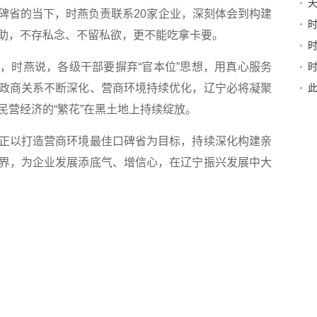
天
碑省的当下，时燕负责联系20家企业，深刻体会到构建
助，不存私念、不留私欲，更不能吃拿卡要。
牵
时燕说，各级干部要摒弃“官本位”思想，用真心服务
察
政商关系不断深化、营商环境持续优化，辽宁必将凝聚
此
民营经济的“繁花”在黑土地上持续绽放。
以打造营商环境最佳口碑省为目标，持续深化构建亲
界，为企业发展添底气、增信心，在辽宁振兴发展中大