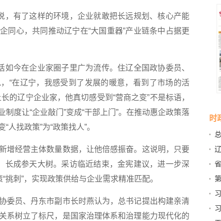
说，有了这样的环境，企业就敢把长远规划、核心产能
企同心，共同推动辽宁在“大国重器”产业链条中占据更
话如今在企业家圈子里广为流传。住辽全国政协委员、
，“在辽宁，我感受到了发展的暖意，看到了市场的活
土长的辽宁企业家，他真切感受到“营商之变”不是标语，
制度让“企业敲门”变成“干部上门”。在推动惠企政策落
时
“人找政策”为“政策找人”。
富
增经营主体数量数据，让他倍感振奋。这说明，只要
伟
芽，长成参天大树。采访临近结束，金宪建议，进一步深
严
策“挑刺”，实现政策供给与企业需求精准匹配。
第
委员、丹东市副市长时燕认为，总书记提出构建亲清
关系树立了标尺，是国家治理体系和治理能力现代化的
系