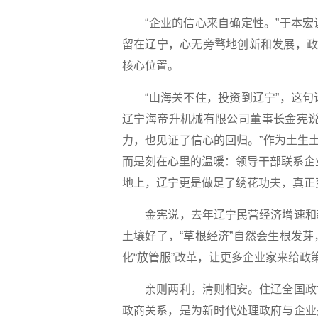
“企业的信心来自确定性。”于本宏
留在辽宁，心无旁骛地创新和发展，政
核心位置。
“山海关不住，投资到辽宁”，这句
辽宁海帝升机械有限公司董事长金宪说
力，也见证了信心的回归。”作为土生
而是刻在心里的温暖：领导干部联系企业
地上，辽宁更是做足了绣花功夫，真正变
金宪说，去年辽宁民营经济增速和新
土壤好了，“草根经济”自然会生根发
化“放管服”改革，让更多企业家来给政
亲则两利，清则相安。住辽全国政协
政商关系，是为新时代处理政府与企业