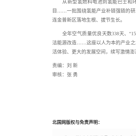
从新型氢燃料电池到氢能巴士和环
目……一批围绕氢能产业补链强链的研
连金普新区落地生根、拔节生长。
全年空气质量优良天数338天、“1
洁能源改造……这座以人为本的产业之
活体验、更大的发展空间，续写激情澎
责编：刘 新
审核：张 勇
北国网版权与免责声明：