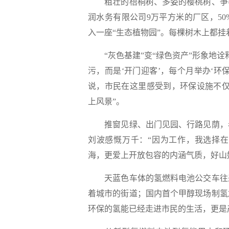
粗壮的梧桐树、多姿的樱桃树、争艳
润水务有限公司9万平方米的厂区，5
入一座“生态植物园”。每棵树木上都挂
“灰色基建”变“绿色资产”形象地诠
污，而是‘开门迎客’，每个月举办‘环
说，市民在这里感受到，环保设施不仅
上风景”。
推窗见绿、出门见园、行路见荫，看
刘波感慨万千：“因为工作，我选择在
海，更爱上开放包容的内涵气质，好山
天蓝色车体的氢燃料电池公交车往来
着城市的街道；国内首个甲醇现场制氢
环保的氢能已经走进市民的生活，更是