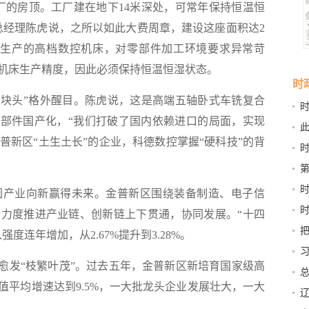
的房顶。工厂建在地下14米深处，可常年保持恒温恒
总经理陈虎说，之所以如此大费周章，建设这座面积达2
内生产的高档数控机床，对零部件加工环境要求异常苛
机床生产精度，因此必须保持恒温恒湿状态。
时
块头”格外醒目。陈虎说，这是高端五轴卧式车铣复合
零部件国产化，“我们打破了国内依赖进口的局面，实现
书
金普新区“土生土长”的企业，科德数控掌握“硬科技”的背
。
产业向新赢得未来。金普新区围绕装备制造、电子信
力度推进产业链、创新链上下贯通，协同发展。“十四
行力
度连年增加，从2.67%提升到3.28%。
发“枝繁叶茂”。过去五年，金普新区新培育国家级高
深
加值平均增速达到9.5%，一大批龙头企业发展壮大，一大
富
伟