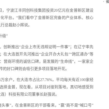
严
，宁波江丰同创科技集团投资20亿元在金普新区建设
化平台。“我们看中了金普新区完备的产业体系、核心
执行总裁赵小辉说。
升级”
创新推出“企业上市无违规证明一件事”；在辽宁率先
；在大连首开先河推出“企业开办大礼包”“跨区通办”等
：营商环境的诚信口碑，是发展的“生命线”，一家家企
传的好口碑则会吸引更多项目落地开花。
余户，在大连市占比27.76%，平均每天有近100家经
碑’选择金普，现在看，从项目对接到落地，真切地感受到
大连）科技有限公司董事长赵强说。
头事”，在金普新区的干部看来，“赢”商不是“喊口号”