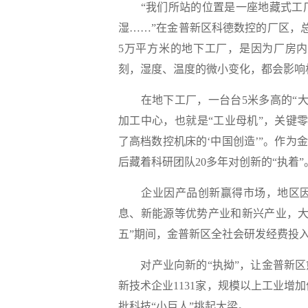
“我们所站的位置是一座地藏式工厂
湿……”在金普新区科德数控的厂区，
5万平方米的地下工厂，是因为厂房
刻，湿度、温度的微小变化，都会影响
在地下工厂，一台台5米多高的“大
加工中心，也就是“工业母机”，关键
了高档数控机床的‘中国创造’”。作为
后藏着科研团队20多年对创新的“执着”
企业因产品创新赢得市场，地区因
息、新能源等优势产业和新兴产业，大
五”期间，金普新区全社会研发经费投入强
对产业向新的“执拗”，让金普新区愈
新技术企业1131家，规模以上工业增
批科技“小巨人”挑起大梁。