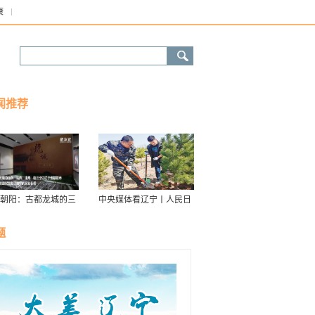
康
闻推荐
朝阳：古都龙城的三
中央媒体看辽宁丨人民日
华
报：接续传递防沙治沙“绿
色接力棒”
题