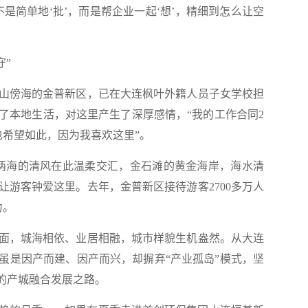
是简单地‘批’，而是帮企业一起‘想’，精细到怎么让空
守”
傍海的金普新区，已在大连枫叶外籍人员子女学校担
了本地生活，对这里产生了深厚感情，“我的工作合同2
也希望如此，因为我喜欢这里”。
两海的清风在此温柔交汇，金石滩的黄金海岸，海水清
让游客钟爱这里。去年，金普新区接待游客2700多万人
力。
，城海相依、业居相融，城市样貌生机盎然。从大连
虽是因产而建、因产而兴，却摒弃“产业孤岛”模式，坚
”的产城融合发展之路。