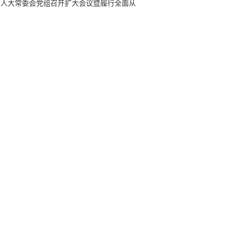
省人大常委会党组召开扩大会议暨履行全面从
治党主体责任领导小组会议