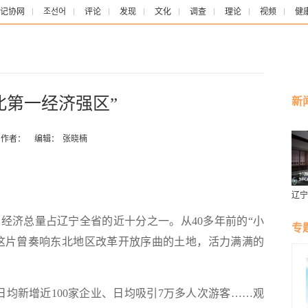
记协网
조선어
评论
发现
文化
调查
理论
视频
健
北第一经济强区”
新
作者：
编辑：
张晓楠
辽宁
燕风
济总量占辽宁全省的近十分之一。从40多年前的“小
专
，这片曾奏响东北地区改革开放序曲的土地，活力满满的
新增近100家企业、日均吸引7万多人次游客……观