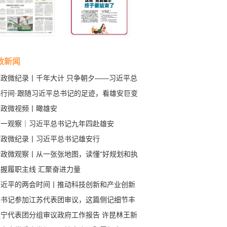
政新闻
时政微纪录丨千年大计 只争朝夕——习近平总
记赴河北雄安新区考察纪实
此行间·跟随习近平总书记的足迹，看雄安巨变
时政微视频丨瞰雄安
第一观察｜习近平总书记九年四赴雄安
时政微纪录丨习近平总书记雄安行
时政微观察丨从一张张地图，读懂“好规划和执
”
把握履职主线 汇聚奋进力量
习近平的两会时间丨推动科技创新和产业创新
度融合
总书记参加江苏代表团审议，这篇侧记细节丰
辽宁代表团分组审议政府工作报告 许昆林王新
杨晓超郝鹏侯建国参加