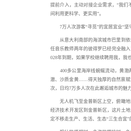
提前介入，主动对接企业需求，“我们不
间利用更科学、更实用”。
7万人次游客“寻觅”的宜居宜业“坚
从意大利南部的海滨城市巴里到依山
任音乐教师两年的彼得罗已经完全融入
028年到期，如果学校继续聘用我，我
400多公里海岸线蜿蜒流动，黄渤
澈、沙质金黄……得天独厚的自然禀赋
次，日均7万多人次在此邂逅城市的魅
无人机飞至金普新区上空，俯瞰地面
经济技术开发区到金普新区，这片土地
定不移走生产、生活、生态“三生合宜