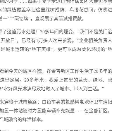
的月季……如果在夏季走进首创环保集团大连恒基新
0%的绿植覆盖率让这里绿树成荫、鸟语花香间，仿佛进
着一个“碳铭牌”，直观展示其碳减排贡献。
释了这座污水处理厂30多年间的蝶变。“我们不是关门治
保开放日’，已经有1万多人次来参观。”企业相关负责人
是城市运转的“地下英雄”，更可以成为美化环境的“地
到今天的城区样貌，在金普新区工作生活了20多年的
这里定居。20多年来，我爱上这里的蓝天、绿地、碧
好水好风光淋漓尽致地融入了城市、带入到生活。”
穿梭于城市道路；白色车身的氢燃料电池环卫车清扫
加氢一体站随时为氢能车辆补充能量……在金普新区，
产城融合的鲜活样本。