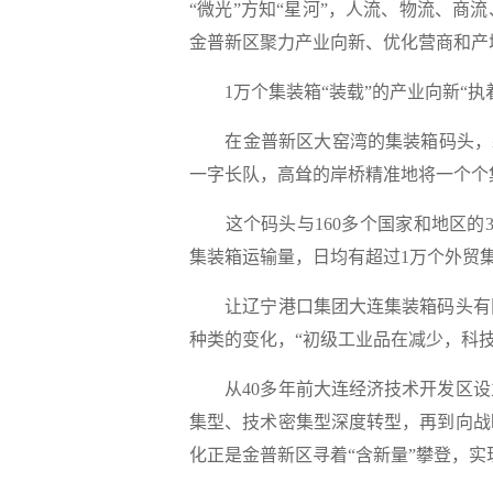
“微光”方知“星河”，人流、物流、
金普新区聚力产业向新、优化营商和产
1万个集装箱“装载”的产业向新“执
在金普新区大窑湾的集装箱码头，碧海
一字长队，高耸的岸桥精准地将一个个
这个码头与160多个国家和地区的30
集装箱运输量，日均有超过1万个外贸集装
让辽宁港口集团大连集装箱码头有限
种类的变化，“初级工业品在减少，科
从40多年前大连经济技术开发区设
集型、技术密集型深度转型，再到向战
化正是金普新区寻着“含新量”攀登，