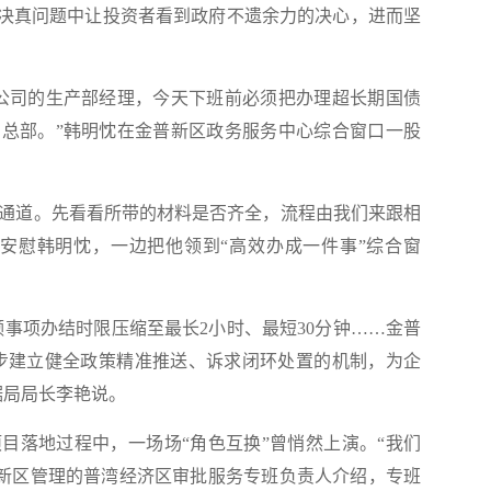
解决真问题中让投资者看到政府不遗余力的决心，进而坚
司的生产部经理，今天下班前必须把办理超长期国债
总部。”韩明忱在金普新区政务服务中心综合窗口一股
通道。先看看所带的材料是否齐全，流程由我们来跟相
安慰韩明忱，一边把他领到“高效办成一件事”综合窗
频事项办结时限压缩至最长2小时、最短30分钟……金普
一步建立健全政策精准推送、诉求闭环处置的机制，为企
据局局长李艳说。
落地过程中，一场场“角色互换”曾悄然上演。“我们
金普新区管理的普湾经济区审批服务专班负责人介绍，专班