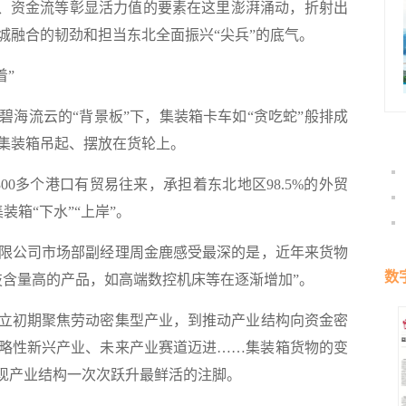
商流、资金流等彰显活力值的要素在这里澎湃涌动，折射出
城融合的韧劲和担当东北全面振兴“尖兵”的底气。
着”
流云的“背景板”下，集装箱卡车如“贪吃蛇”般排成
集装箱吊起、摆放在货轮上。
0多个港口有贸易往来，承担着东北地区98.5%的外贸
箱“下水”“上岸”。
公司市场部副经理周金鹿感受最深的是，近年来货物
数
技含量高的产品，如高端数控机床等在逐渐增加”。
立初期聚焦劳动密集型产业，到推动产业结构向资金密
略性新兴产业、未来产业赛道迈进……集装箱货物的变
实现产业结构一次次跃升最鲜活的注脚。