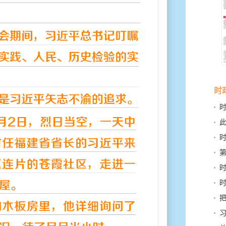
时
书
行力
深