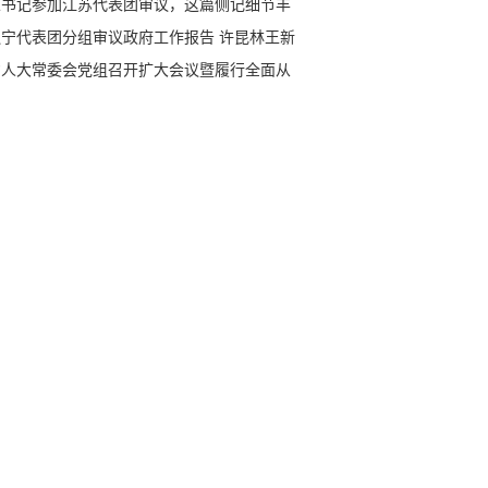
总书记参加江苏代表团审议，这篇侧记细节丰
辽宁代表团分组审议政府工作报告 许昆林王新
杨晓超郝鹏侯建国参加
省人大常委会党组召开扩大会议暨履行全面从
治党主体责任领导小组会议