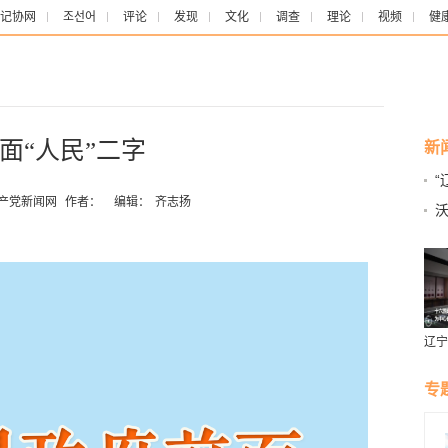
记协网
조선어
评论
发现
文化
调查
理论
视频
健
面“人民”二字
新
“
共产党新闻网
作者：
编辑：
齐志扬
辽宁
燕风
专