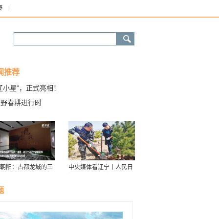
康
闻推荐
辽小星”，正式亮相！
沃野春耕进行时
朝阳：古都龙城的三
中央媒体看辽宁丨人民日
华
报：接续传递防沙治沙“绿
色接力棒”
题