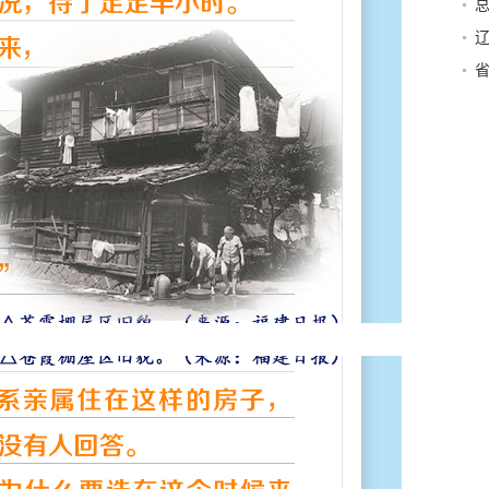
富
伟
严