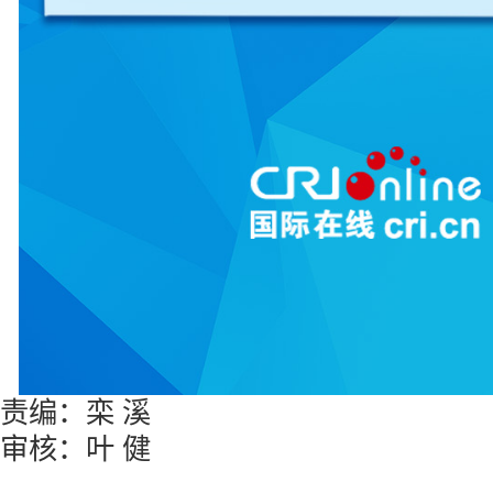
责编：栾 溪
审核：叶 健