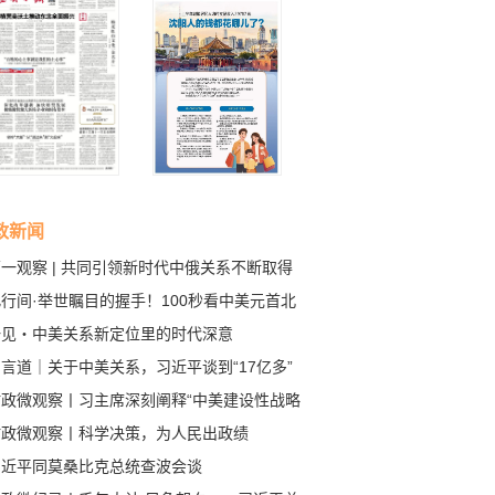
政新闻
一观察 | 共同引领新时代中俄关系不断取得
成果
行间·举世瞩目的握手！100秒看中美元首北
会晤
一见・中美关系新定位里的时代深意
言道｜关于中美关系，习近平谈到“17亿多”
80多亿”
时政微观察丨习主席深刻阐释“中美建设性战略
定关系”的核心要义
时政微观察丨科学决策，为人民出政绩
习近平同莫桑比克总统查波会谈