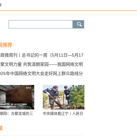
康
闻推荐
政微周刊丨总书记的一周（5月11日—5月17
）
网聚文明力量 共筑清朗家园——我国网络文明
设取得积极成效
026年中国网络文明大会走好网上群众路线分
坛将于5月20日在南宁举行
朝阳：古都龙城的三
中央媒体看辽宁丨人民日
华
报：接续传递防沙治沙“绿
色接力棒”
题