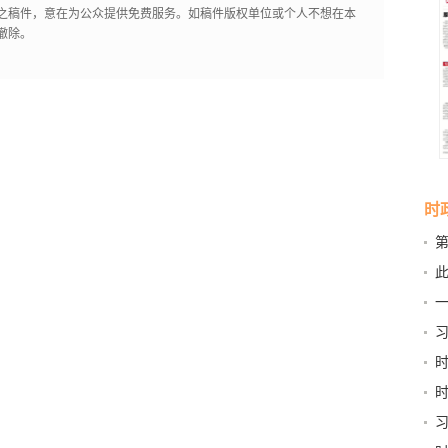
之稿件，意在为公众提供免费服务。如稿件版权单位或个人不想在本
撤除。
时
第
新
此
京
习
和“
稳