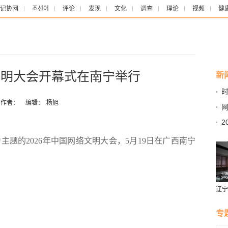
记协网
조선어
评论
发现
文化
调查
理论
视频
健
文明大会开幕式在南宁举行
新
时
日
作者：
编辑：
杨旭
建
2
论
主题的2026年中国网络文明大会，5月19日在广西南宁
辽宁
燕风
专