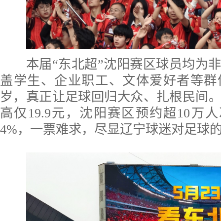
本届“东北超”沈阳赛区球员均为非
盖学生、企业职工、文体爱好者等群
岁，真正让足球回归大众、扎根民间
高仅19.9元，沈阳赛区预约超10万人
4%，一票难求，尽显辽宁球迷对足球