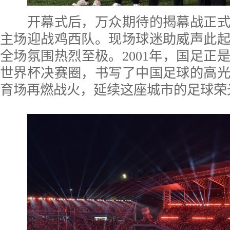
开幕式后，万众期待的揭幕战正式
主场迎战鸡西队。现场球迷助威声此
全场氛围热烈至极。2001年，国足正
世界杯决赛圈，书写了中国足球的高
育场再燃战火，延续这座城市的足球荣