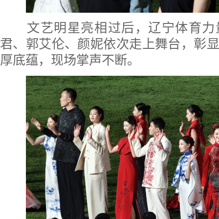
文艺明星亮相过后，辽宁体育力
君、郭艾伦、颜妮依次走上舞台，彰
厚底蕴，现场掌声不断。