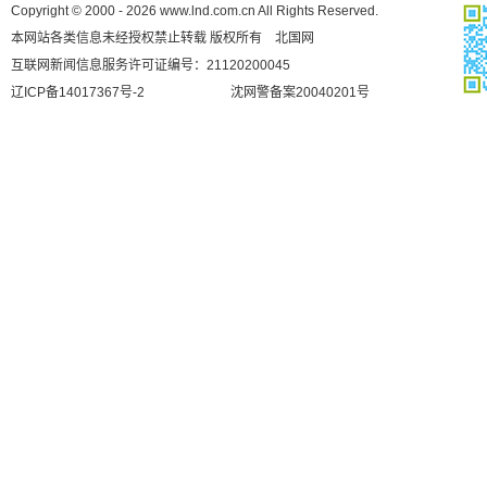
Copyright © 2000 - 2026 www.lnd.com.cn All Rights Reserved.
本网站各类信息未经授权禁止转载 版权所有 北国网
互联网新闻信息服务许可证编号：21120200045
辽ICP备14017367号-2
沈网警备案20040201号