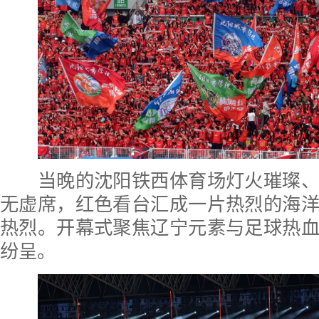
当晚的沈阳铁西体育场灯火璀璨、
无虚席，红色看台汇成一片热烈的海
热烈。开幕式聚焦辽宁元素与足球热
纷呈。