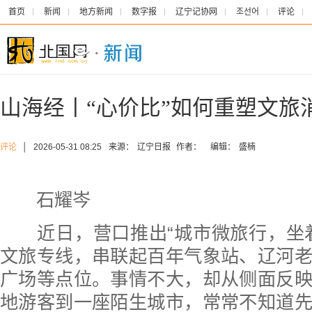
首页
新闻
地方新闻
数字报
辽宁记协网
조선어
评论
山海经丨“心价比”如何重塑文旅
评论
│
2026-05-31 08:25
来源：
辽宁日报
作者：
编辑：
盛楠
石耀岑
近日，营口推出“城市微旅行，坐着
文旅专线，串联起百年气象站、辽河
广场等点位。事情不大，却从侧面反
地游客到一座陌生城市，常常不知道