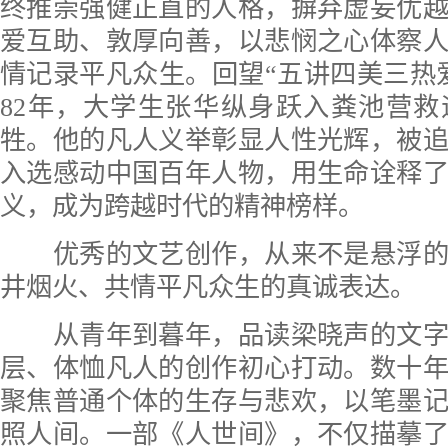
终推崇强健正直的人格，摒弃虚妄优
爱互助、敦厚向善，以悲悯之心体察
情记录平凡众生。回望“五讲四美三热爱
82年，大学生张华纵身跃入粪池营
牲。他的凡人义举彰显人性光辉，被
入选感动中国百年人物，用生命诠释
义，成为跨越时代的精神榜样。
优秀的文艺创作，从来不是悬浮的
井烟火、共情平凡众生的真诚表达。
从青年到暮年，品读梁晓声的文字
层、体恤凡人的创作初心打动。数十
聚焦普通个体的生存与悲欢，以笔墨
照人间。一部《人世间》，不仅描摹