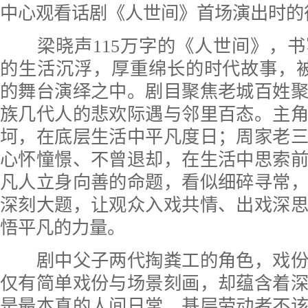
中心观看话剧《人世间》首场演出时的
梁晓声115万字的《人世间》，书
的生活沉浮，厚重绵长的时代故事，
的舞台演绎之中。剧目聚焦老城百姓
族几代人的悲欢际遇与邻里百态。主
坷，在底层生活中平凡度日；周家老
心怀憧憬、不曾退却，在生活中思索
凡人立身向善的命题，看似细碎寻常
深刻大题，让观众入戏共情、出戏深
悟平凡的力量。
剧中父子两代掏粪工的角色，戏份
仅有简单戏份与场景刻画，却蕴含着
是最本真的人间日常，基层劳动者不