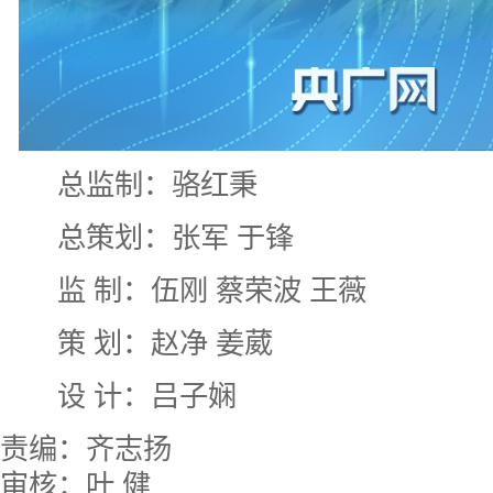
总监制：骆红秉
总策划：张军 于锋
监 制：伍刚 蔡荣波 王薇
策 划：赵净 姜葳
设 计：吕子娴
责编：齐志扬
审核：叶 健