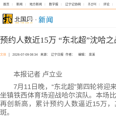
首页
新闻
地方新闻
数字报
辽宁记协网
조선어
评论
预约人数近15万 “东北超”沈哈
文体
│
2026-07-09 08:34
来源：
辽宁日报
作者：
编辑：
栾溪
本报记者 卢立业
7月11日晚，“东北超”第四轮将迎
坐镇铁西体育场迎战哈尔滨队。本场
再创新高，累计预约人数逼近15万
斑。