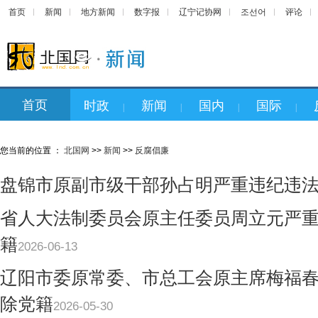
首页
新闻
地方新闻
数字报
辽宁记协网
조선어
评论
首页
时政
新闻
国内
国际
|
|
|
|
您当前的位置 ：
北国网
>>
新闻
>>
反腐倡廉
盘锦市原副市级干部孙占明严重违纪违
省人大法制委员会原主任委员周立元严
籍
2026-06-13
辽阳市委原常委、市总工会原主席梅福
除党籍
2026-05-30