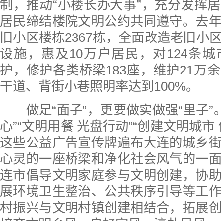
制，推动“小楼长办大事”，充分发挥
居民缔结楼院文明公约共同遵守。去
旧小区楼栋2367栋，全面改造老旧小
设施，惠及10万户居民，对124条
护，修护各类桥梁183座，维护21万
干道、背街小巷照明率达到100%。
做足“面子”，更要做实做强“里子”。
心”“文明用餐 光盘行动”“创建文明城市
这些公益广告宣传牌遍布大连的城乡
心灵的一座桥梁和净化社会风气的一
连市倡导文明家庭参与文明创建，协
展环境卫生整治、公共秩序引导等工
村振兴与文明村镇创建相结合，拓展