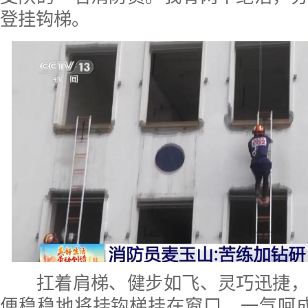
登挂钩梯。
扛着肩梯、健步如飞、灵巧迅捷，
便稳稳地将挂钩梯挂在窗口，一气呵