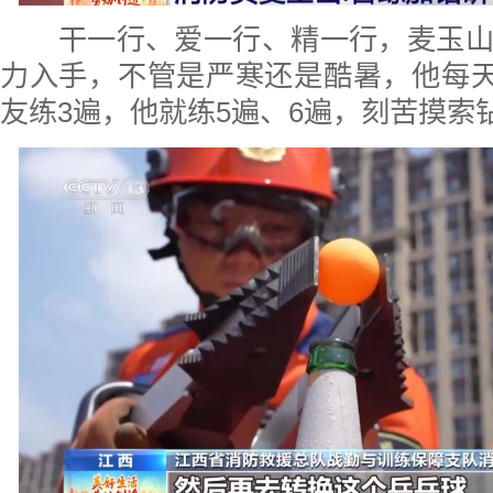
干一行、爱一行、精一行，麦玉山
力入手，不管是严寒还是酷暑，他每天
友练3遍，他就练5遍、6遍，刻苦摸索