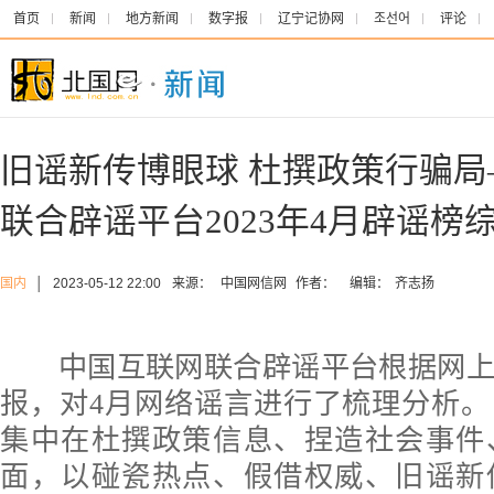
首页
新闻
地方新闻
数字报
辽宁记协网
조선어
评论
旧谣新传博眼球 杜撰政策行骗
联合辟谣平台2023年4月辟谣榜
国内
│
2023-05-12 22:00
来源：
中国网信网
作者：
编辑：
齐志扬
中国互联网联合辟谣平台根据网上
报，对4月网络谣言进行了梳理分析
集中在杜撰政策信息、捏造社会事件
面，以碰瓷热点、假借权威、旧谣新