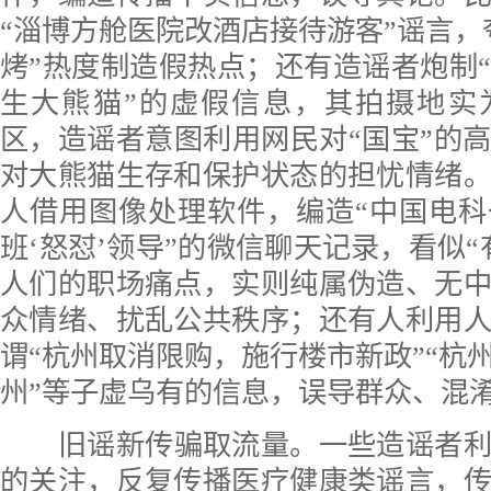
“淄博方舱医院改酒店接待游客”谣言，
烤”热度制造假热点；还有造谣者炮制
生大熊猫”的虚假信息，其拍摄地实
区，造谣者意图利用网民对“国宝”的
对大熊猫生存和保护状态的担忧情绪
人借用图像处理软件，编造“中国电
班‘怒怼’领导”的微信聊天记录，看似“
人们的职场痛点，实则纯属伪造、无
众情绪、扰乱公共秩序；还有人利用
谓“杭州取消限购，施行楼市新政”“杭
州”等子虚乌有的信息，误导群众、混
旧谣新传骗取流量。
一些造谣者
的关注，反复传播医疗健康类谣言，