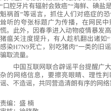
“口腔牙片有辐射会致癌”“海鲜、碘盐
魁祸首”等谣言，抓住人们对癌症的
耸听的夸张标题广为传播，在网民中
慌。此外，因春季进入动物疫情暴发
猪瘟关注度提升，有人趁机翻出诸如“
感染H7N9死亡，别吃猪肉”一类的旧
骗取流量。
中国互联网联合辟谣平台提醒广大
杂的网络信息，要擦亮眼睛、理性判
谣、不造谣，共同营造清朗有序的网络
责编：盛 楠