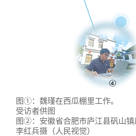
图①：魏瑾在西瓜棚里工作。
受访者供图
图②：安徽省合肥市庐江县矾山镇
李红兵摄（人民视觉）