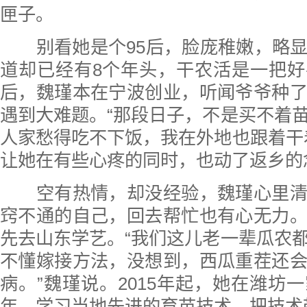
匣子。
别看她是个95后，脸庞稚嫩，略显
道却已经有8个年头，干农活是一把
后，魏瑾本在宁波创业，听闻爷爷种
遇到大难题。“那段日子，不是买不着
人家愁得吃不下饭，我在外地也跟着干
让她在有些心疼的同时，也动了返乡的
空有热情，却没经验，魏瑾心里清
窍不通的自己，回去帮忙也有心无力
先去山东学艺。“我们这儿老一辈瓜农
不懂嫁接方法，没想到，西瓜重茬还
病。”魏瑾说。2015年起，她在潍坊
年，学习当地先进的育苗技术，把技术