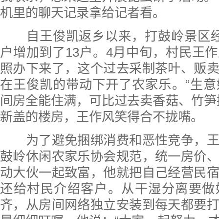
机里的聊天记录拿给记者看。
自王俊凯返乡以来，打鼓岭景区经
户增加到了13户。4月中旬，村民王
照办下来了，这个过去采制茶叶、贩
在王俊凯的带动下开了农家乐。“生意
间房全能住满，可比过去卖香菇、竹笋
新盖的楼房，王作风笑得合不拢嘴。
为了避免捆绑消费和恶性竞争，王
鼓岭休闲农家乐协会规范，统一房价
动大伙一起致富，他就把自己经营民
还给村民介绍客户。从干湿分离要做
齐，从房间网络独立安装到每天都要