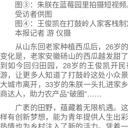
图③：朱朕在蓝莓园里拍摄短视频
受访者供图
图④：王俊凯在打鼓岭人家客栈制
本报记者 游 仪摄
从山东回老家种植西瓜后，26岁的
变化是，老家安徽砀山的西瓜越发甜
到如今回归田园，28岁的王俊凯开
游，让更多人知道了打鼓岭这处小众
大城市离开，33岁的朱朕一头扎进家
商达人，助力农产品“破圈”……
广袤的田野，蕴藏着无限机遇。这
样有创新梦想，能为青年提供人生出
热情也为乡村注入了新的活力。凭着