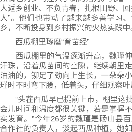
人返乡创业、不负青春，扎根田野、回
人”。他们也带动了越来越多善学习
乡，不断投身到乡村振兴的火热实践中
西瓜棚里琢磨“育苗经”
西瓜棚里的气温逐渐升高，魏瑾伸
汗珠，沿着瓜苗间的空隙，继续朝里
油油的，铆足了劲向上生长，一朵朵
瑾时不时弯下腰，低着头，仔细观察叶
“头茬西瓜早已提前上市，棚里这批
会儿时间和温度都很关键，若是掌握
实发育。”今年26岁的魏瑾是砀山县
合作社的负责人，谈起西瓜种植，她