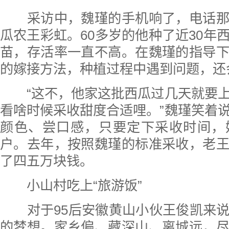
采访中，魏瑾的手机响了，电话那
瓜农王彩虹。60多岁的他种了近30年
苗，存活率一直不高。在魏瑾的指导
的嫁接方法，种植过程中遇到问题，还
“这不，他家这批西瓜过几天就要上
看啥时候采收甜度合适哩。”魏瑾笑着
颜色、尝口感，只要定下采收时间，
户。去年，按照魏瑾的标准采收，老
了四五万块钱。
小山村吃上“旅游饭”
对于95后安徽黄山小伙王俊凯来说
的梦想。家乡偏、藏深山、离城远，