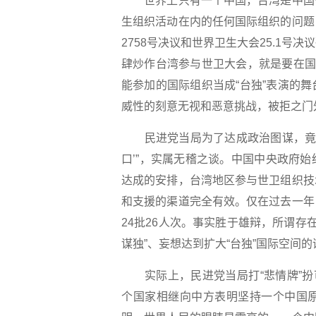
世界上只有一个中国，台湾是中国领
生组织活动在内的任何国际组织的问题
2758号决议和世界卫生大会25.1
肆炒作台湾参与世卫大会，就是要在国
能参加的国际组织当成“台独”表演的
威性的刻意无视和恶意挑战，被拒之门
民进党当局为了达成政治图谋，竟声
口’”，实属无稽之谈。中国中央政府
达成的安排，台湾地区参与世卫组织技
和支援的渠道完全有效。仅在过去一年
24批26人次。事实胜于雄辩，所谓存在
谋独”、妄想达到扩大“台独”国际空间
实际上，民进党当局打“悲情牌”扮可
个国家相继向中方表明坚持一个中国