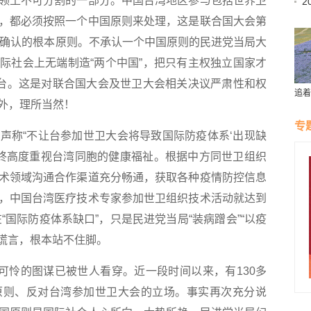
土不可分割的一部分。中国台湾地区参与包括世界卫
2
，都必须按照一个中国原则来处理，这是联合国大会第
号决议确认的根本原则。不承认一个中国原则的民进党当局大
际社会上无端制造“两个中国”，把只有主权独立国家才
舞台。这是对联合国大会及世卫大会相关决议严肃性和权
追着
外，理所当然！
儿一
带动
专
称“不让台参加世卫大会将导致国际防疫体系‘出现缺
始终高度重视台湾同胞的健康福祉。根据中方同世卫组织
术领域沟通合作渠道充分畅通，获取各种疫情防控信息
，中国台湾医疗技术专家参加世卫组织技术活动就达到
“国际防疫体系缺口”，只是民进党当局“装病蹭会”“以疫
的谎言，根本站不住脚。
怜的图谋已被世人看穿。近一段时间以来，有130多
原则、反对台湾参加世卫大会的立场。事实再次充分说