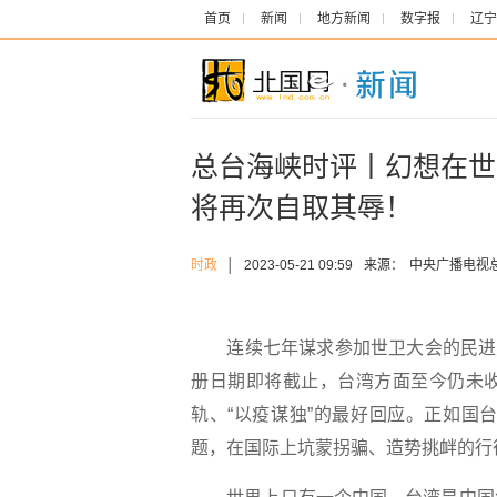
首页
新闻
地方新闻
数字报
辽宁
总台海峡时评丨幻想在世
将再次自取其辱！
时政
│
2023-05-21 09:59
来源：
中央广播电视
连续七年谋求参加世卫大会的民进党当
册日期即将截止，台湾方面至今仍未
轨、“以疫谋独”的最好回应。正如国
题，在国际上坑蒙拐骗、造势挑衅的行