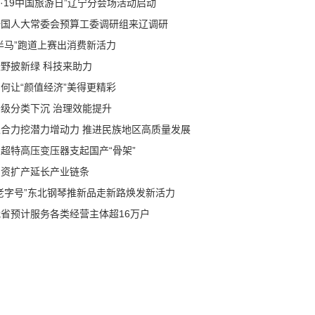
5·19中国旅游日”辽宁分会场活动启动
全国人大常委会预算工委调研组来辽调研
半马”跑道上赛出消费新活力
沃野披新绿 科技来助力
何让“颜值经济”美得更精彩
分级分类下沉 治理效能提升
聚合力挖潜力增动力 推进民族地区高质量发展
超特高压变压器支起国产“骨架”
增资扩产延长产业链条
“老字号”东北钢琴推新品走新路焕发新活力
我省预计服务各类经营主体超16万户