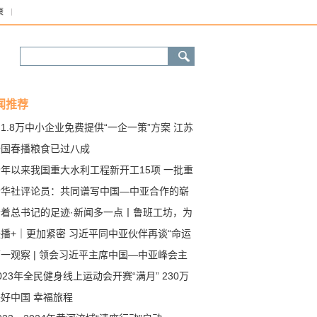
康
闻推荐
1.8万中小企业免费提供“一企一策”方案 江苏
样深化“智改数转”→
全国春播粮食已过八成
年以来我国重大水利工程新开工15项 一批重
水利工程建设取得新进展
新华社评论员：共同谱写中国—中亚合作的崭
篇章
沿着总书记的足迹·新闻多一点丨鲁班工坊，为
同发展之梦插上翅膀
播+｜更加紧密 习近平同中亚伙伴再谈“命运
体”
一观察 | 领会习近平主席中国—中亚峰会主
讲话的深意
023年全民健身线上运动会开赛“满月” 230万
参赛
好中国 幸福旅程