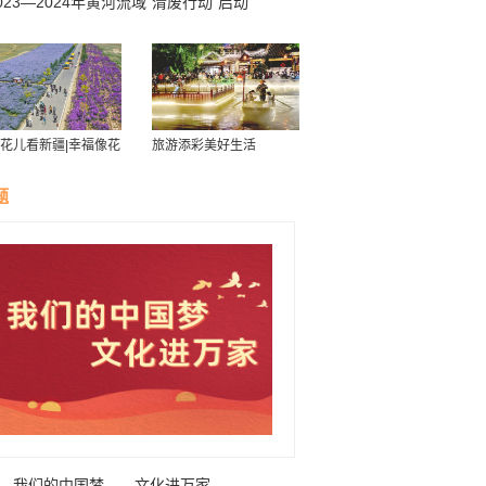
023—2024年黄河流域“清废行动”启动
花儿看新疆|幸福像花
旅游添彩美好生活
样——新疆“花经济”
群众致富
题
我们的中国梦——文化进万家