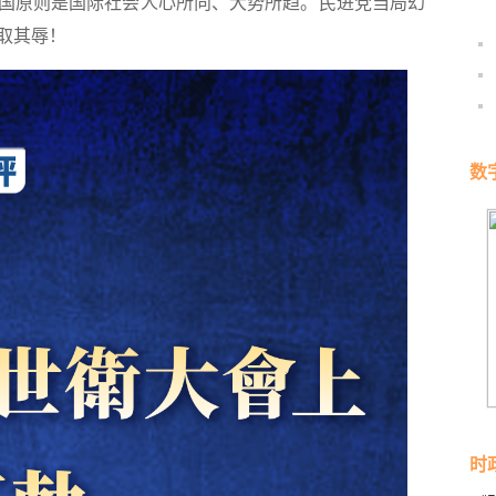
国原则是国际社会人心所向、大势所趋。民进党当局幻
取其辱！
数
时