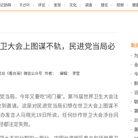
记协网
조선어
评论
发现
文化
调查
理论
视频
健
卫大会上图谋不轨，民进党当局必
新
为
这
总台《看台海》微信公众号
作者：
编辑：
李莹
今
大
新
局，今年又要吃“闭门羹”。第76届世界卫生大会注
共
联
收到邀请。这是对民进党当局幻想在世卫大会上图谋不
共同
第
台办发言人马晓光19日所说，任何炒作世卫大会涉台问
旨
2
径都注定失败。
人
美