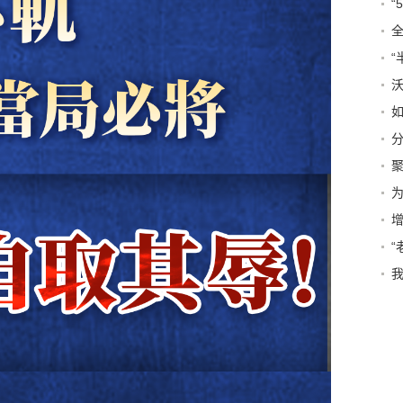
“
“
如
为