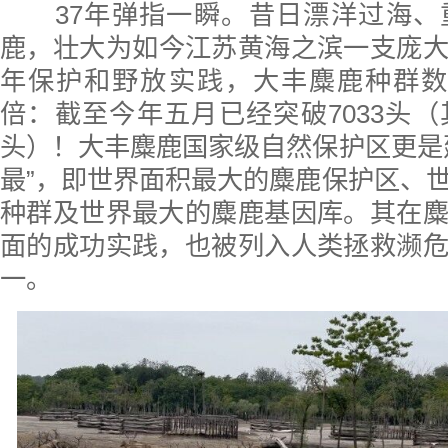
37
年弹指一瞬
。
昔日漂洋过海
、
鹿，
壮大为如今
江苏黄海之滨
一支庞
年保护和野放实践，
大丰麋鹿种群数
倍：截至今年五月已经突破7033头（其
头）！大丰麋鹿国家级自然保护区更是
最”，即世界面积最大的麋鹿保护区、
种群及世界最大的麋鹿基因库。其在
面的成功实践，也被列入人类拯救濒
一。