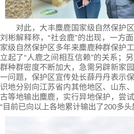
对此
，
大丰麋鹿国家级自然保护
刘彬
解释称，“社会鹿”的出现，一方
家级自然保护区
多年来麋鹿种群保护
立起了“人鹿之间相互信赖”的关系
；
另
群种群密度不断加大，急需另辟新家
一问题，保护区宣传处长薛丹丹表示
识地分别向江苏省内其他地区、山东
古等地输出麋鹿，实行异地保护，尝
“目前已向以上各地累计输出了200多头