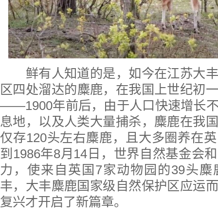
鲜有人知道的是
，
如今在江苏
大
区四
处溜达的麋鹿，在
我国上世纪初
——1900年前后，由于人口快速增长
息地，以及人类大量捕杀，麋鹿在我
仅存120头左右麋鹿，且大多圈养在
到1986年8月14日，世界自然基金会
力，使来自英国7家动物园的39头
丰，大丰麋鹿国家级自然保护区应运
复兴才开启了新篇章。