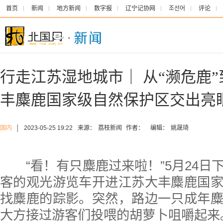
首页
新闻
地方新闻
数字报
辽宁记协网
조선어
评论
行走江苏湿地城市｜ 从“濒危鹿”
丰麋鹿国家级自然保护区交出亮眼
国内
│
2023-05-25 19:22
来源：
荔枝新闻
作者：
编辑：
姚晟琦
“看！有只麋鹿过来啦！”5月24日
客的观光游览车开进江苏大丰麋鹿国
找麋鹿的踪影。突然，路边一只成年
大方接过游客们投喂的胡萝卜咀嚼起来