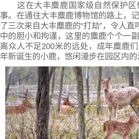
这在
大丰麋鹿国家级自然保护区
事
。
在通往大丰麋鹿博物馆的路上
，
了三次来自大丰麋鹿的“打劫”，令人直呼
中的胆小和拘谨
，
这里的麋鹿个个一
离众人不足
200
米的远处
，成年麋鹿们
年新诞生的
小鹿
，
悠闲漫步在园区内的