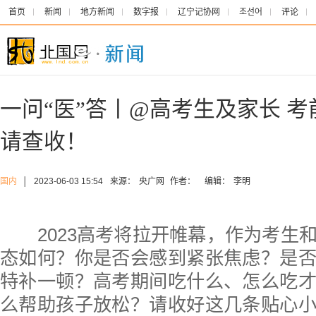
首页
新闻
地方新闻
数字报
辽宁记协网
조선어
评论
一问“医”答丨@高考生及家长 
请查收！
国内
│
2023-06-03 15:54
来源：
央广网
作者：
编辑：
李明
2023高考将拉开帷幕，作为考生
态如何？你是否会感到紧张焦虑？是
特补一顿？高考期间吃什么、怎么吃
么帮助孩子放松？请收好这几条贴心