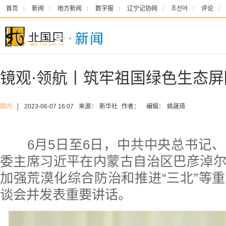
首页
新闻
地方新闻
数字报
辽宁记协网
조선어
评论
镜观·领航丨筑牢祖国绿色生态屏
国内
│
2023-06-07 16:07
来源：
新华社
作者：
编辑：
姚晟琦
6月5日至6日，中共中央总书记、
委主席习近平在内蒙古自治区巴彦淖
加强荒漠化综合防治和推进“三北”等
谈会并发表重要讲话。