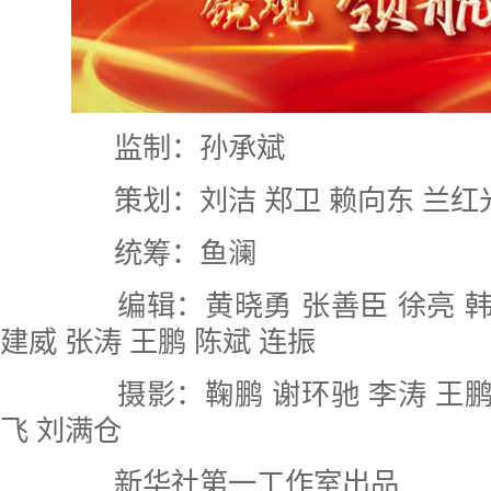
监制：孙承斌
策划：刘洁 郑卫 赖向东 兰红
统筹：鱼澜
编辑：黄晓勇 张善臣 徐亮 韩芳
建威 张涛 王鹏 陈斌 连振
摄影：鞠鹏 谢环驰 李涛 王鹏 
飞 刘满仓
新华社第一工作室出品