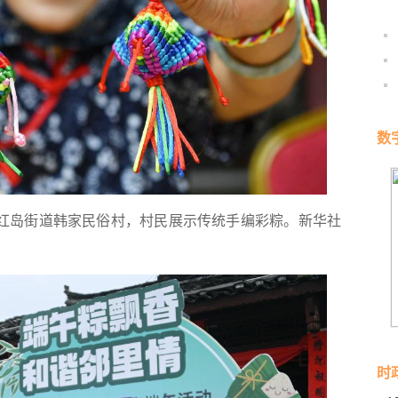
数
区红岛街道韩家民俗村，村民展示传统手编彩粽。
新华社
时