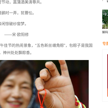
时节动，菖蒲酒美清尊共。
章
黄鹂时一弄，犹瞢忪。
等闲惊破纱窗梦。
解码
——宋·欧阳修
｜见
早洋
专
午佳节的热闹景象，“五色新丝缠角粽”，包粽子是我国
，神州处处飘粽香。