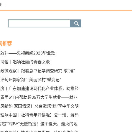
康
闻推荐
敢》——央视新闻2023毕业歌
学习语｜唱响壮丽的青春之歌
政微观察｜跟着总书记学调查研究·求“准”
津蓟州郭家沟：美丽乡村“蝶变记”
深度丨广东加速建设现代化产业体系，助推经
高质量发展继续走在前列、当好示范
共青团5年内帮助超35万大学生就业——就业
难大学生 身边有群热心人
风新韵 家国情深！总台邀您“粽”享中华文明
美
【理响中国｜社科青年开讲啦】夏一璞：解码
国式现代化之特色
村超”“村BA”无缝衔接！这个夏天，最火的地
“村”里