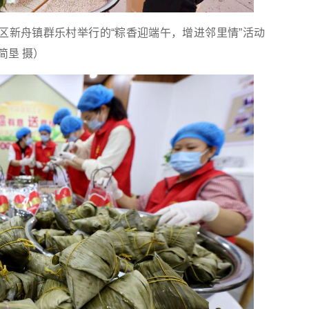
新区新舟镇群乐村举行的“粽香迎端午，增进邻里情”活动
简垦 摄）