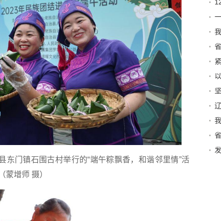
一
我
例
实
治县东门镇石围古村举行的“端午粽飘香，和谐邻里情”活
（蒙增师 摄）