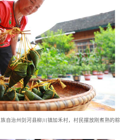
侗族自治州剑河县柳川镇加禾村，村民摆放刚煮熟的粽