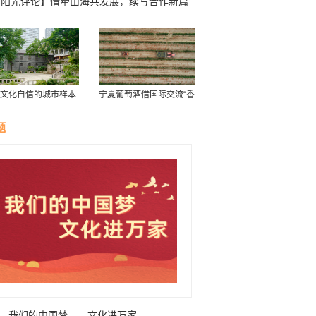
【阳光评论】情牵山海共发展，续写合作新篇
文化自信的城市样本
宁夏葡萄酒借国际交流“香
证开埠历史 “重庆最
飘海外”
行”获新生
题
我们的中国梦——文化进万家