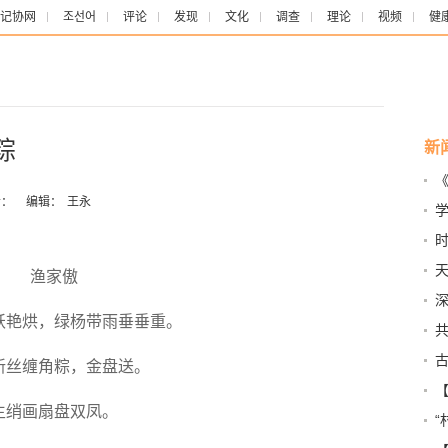
记协网
조선어
评论
发现
文化
调查
理论
视频
健
粽
新
《
：
编辑：
王永
时
天
渔家傲
妖艳烘，绿杨带雨垂垂重。
济
困
古
新丝缠角粽，金盘送。
之
生绡画扇盘双凤。
中
“
方在