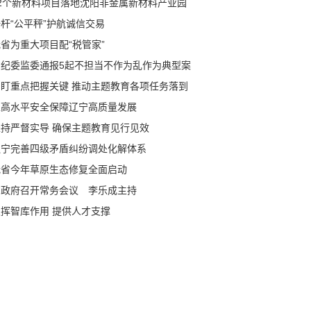
12个新材料项目落地沈阳非金属新材料产业园
杆“公平秤”护航诚信交易
省为重大项目配“税管家”
省纪委监委通报5起不担当不作为乱作为典型案
紧盯重点把握关键 推动主题教育各项任务落到
处
以高水平安全保障辽宁高质量发展
坚持严督实导 确保主题教育见行见效
辽宁完善四级矛盾纠纷调处化解体系
我省今年草原生态修复全面启动
省政府召开常务会议 李乐成主持
发挥智库作用 提供人才支撑