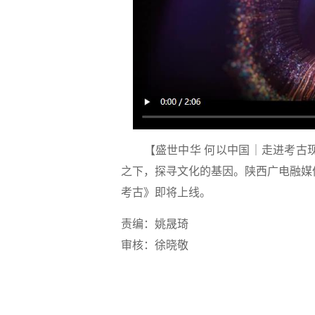
【盛世中华 何以中国｜走进考古
之下，探寻文化的基因。陕西广电融媒
考古》即将上线。
责编：姚晟琦
审核：徐晓敬