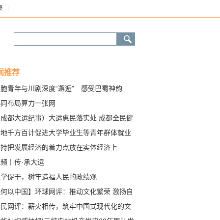
康
闻推荐
台胞青年与川剧深度“邂逅” 感受巴蜀神韵
协同布局算力一张网
（成都大运纪事）大运惠民落实处 成都全民健
持续升温
各地千方百计促进大学毕业生等青年群体就业
— 稳就业促就业 | 你的岗位，是多方的牵挂
坚持把发展经济的着力点放在实体经济上
频丨传·承大运
以学促干，树牢造福人民的政绩观
【何以中国】环球网评：推动文化繁荣 激扬自
力量
人民网评：薪火相传，筑牢中国式现代化的文
根基