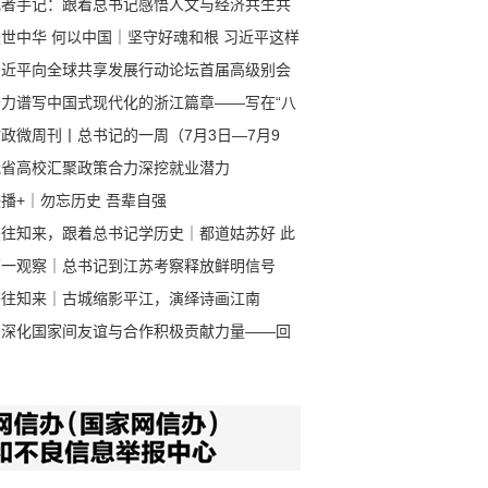
记者手记：跟着总书记感悟人文与经济共生共
的发展之道
盛世中华 何以中国｜坚守好魂和根 习近平这样
述传承发展中华优秀传统文化
习近平向全球共享发展行动论坛首届高级别会
致贺信
奋力谱写中国式现代化的浙江篇章——写在“八
战略”实施20年之际
政微周刊丨总书记的一周（7月3日—7月9
）
我省高校汇聚政策合力深挖就业潜力
播+｜勿忘历史 吾辈自强
鉴往知来，跟着总书记学历史｜都道姑苏好 此
最江南
第一观察｜总书记到江苏考察释放鲜明信号
鉴往知来｜古城缩影平江，演绎诗画江南
为深化国家间友谊与合作积极贡献力量——回
给习近平主席写信的南京审计大学审计专业硕
国际班留学生