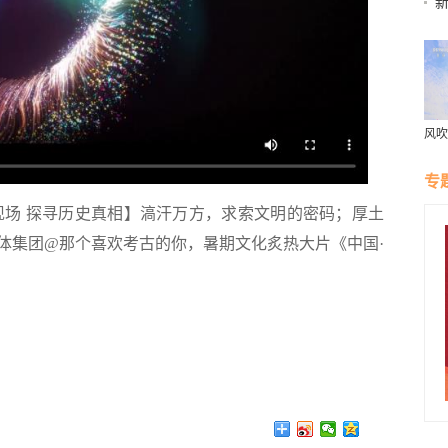
新
出清
风吹
村“
专
现场 探寻历史真相】滈汗万方，求索文明的密码；厚土
体集团@那个喜欢考古的你，暑期文化炙热大片《中国·