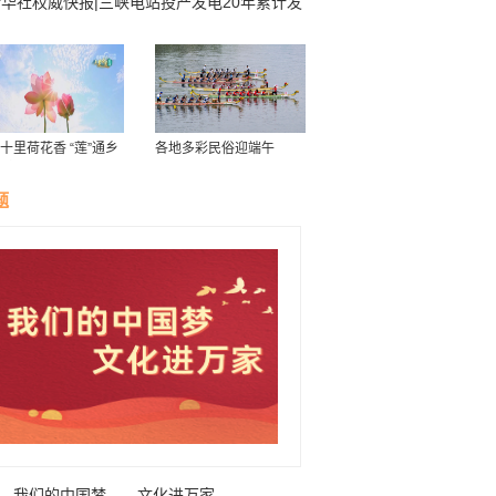
华社权威快报|三峡电站投产发电20年累计发
洁电能超16000亿千瓦时
十里荷花香 “莲”通乡
各地多彩民俗迎端午
致富路”
题
我们的中国梦——文化进万家