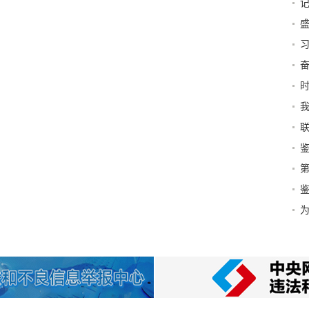
荣
阐
议
八
时
日
联
地
访
士