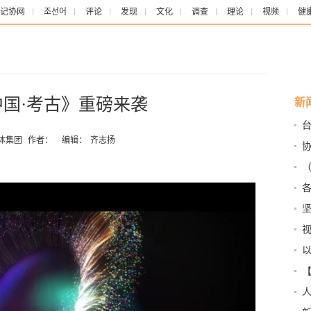
记协网
조선어
评论
发现
文化
调查
理论
视频
健
中国·考古》重磅来袭
新
体集团
作者：
编辑：
齐志扬
身
—
视
信
化