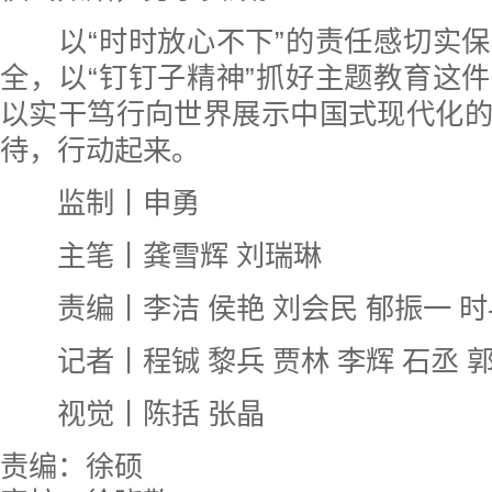
以“时时放心不下”的责任感切实保
全，以“钉钉子精神”抓好主题教育这
以实干笃行向世界展示中国式现代化
待，行动起来。
监制丨申勇
主笔丨龚雪辉 刘瑞琳
责编丨李洁 侯艳 刘会民 郁振一 时
记者丨程铖 黎兵 贾林 李辉 石丞 郭
视觉丨陈括 张晶
责编：徐硕