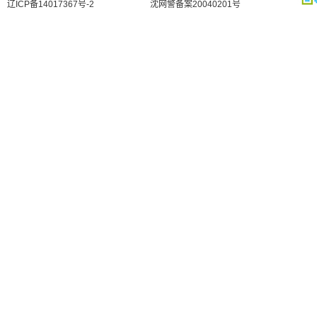
辽ICP备14017367号-2
沈网警备案20040201号