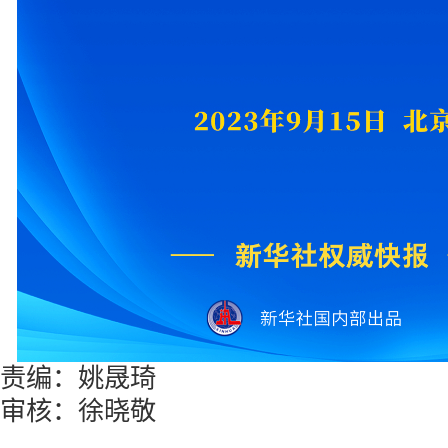
责编：姚晟琦
审核：徐晓敬