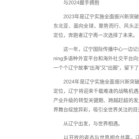
与2024握手拥抱
2023年是辽宁实施全面振兴新突破
东北亚、面向全球，聚势而行、风头正
定位，奔跑者辽宁再一次选择了未来。
这一年，辽宁国际传播中心一边记录辽
ning多语种外宣平台和海外社交平
一个个辽宁故事“出海”又“出圈”，留
2024年是辽宁实施全面振兴新突破
定位，辽宁将迎来千载难逢的战略机遇
产业升级的转型关键期、跨越赶超的发
界舞台绽放异彩，吸引全世界关注的目
从辽宁出发，与世界相遇。
以开放的姿态与世界相合共赢。辽