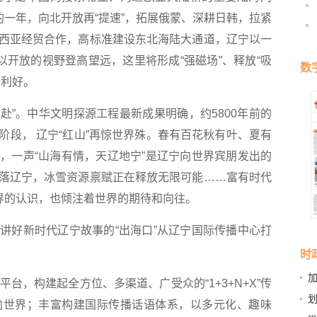
的一年，向北开放再“提速”，拓展俄蒙、深耕日韩，拉紧
西亚经贸合作，高标准建设东北海陆大通道，辽宁以一
以开放的视野登高望远，这里将形成“强磁场”、释放“吸
数
新利好。
赴”。中华文明探源工程最新成果明确，约5800年前的
阶段， 辽宁“红山”再惊世界殊。春有百花秋有叶、夏有
，一声“山海有情，天辽地宁”是辽宁向世界宾朋发出的
落辽宁，冰雪资源禀赋正在释放无限可能……富有时代
世界的认识，也倾注着世界的期待和向往。
好新时代辽宁故事的“出海口”从辽宁国际传播中心打
时
加
平台，构建起全方位、多渠道、广受众的“1+3+N+X”传
向世界；丰富构建国际传播话语体系，以多元化、趣味