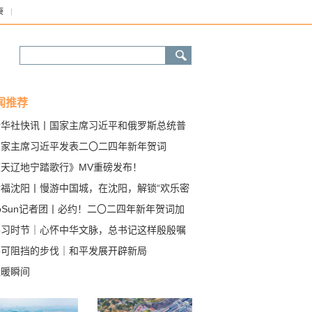
康
闻推荐
新华社快讯丨国家主席习近平和俄罗斯总统普
互致新年贺电
国家主席习近平发表二〇二四年新年贺词
《天辽地宁踏歌行》MV重磅发布！
幸福沈阳丨慢游中国城，在沈阳，解锁“欢乐密
oSun记者团丨必约！二〇二四年新年贺词加
中……
学习时节｜心怀中华文脉，总书记这样殷殷嘱
不可阻挡的步伐｜和平发展开辟新局
温暖瞬间