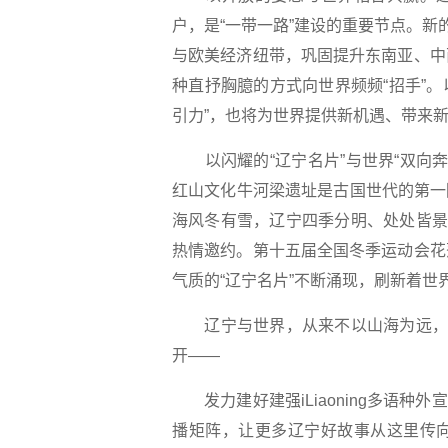
户，是“一带一路”建设的重要节点。新
与欧美经济纽带，巩固提升东南亚、中
种直抒胸臆的方式向世界频频“招手”。
引力”，也将为世界提供新机遇、带来
以闪耀的“辽宁名片”与世界“双向奔
红山文化牛河梁遗址是古国世代的第一
海风冬有雪，辽宁四季分明、处处皆景
热情邀约。第十五届全国冬季运动会花
气质的“辽宁名片”不断涌现，刷新着
辽宁与世界，从来不以山海为远，讲
开——
发力建好建强iLiaoning多语种外宣
播矩阵，让更多辽宁好故事从这里传