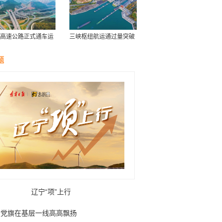
高速公路正式通车运
三峡枢纽航运通过量突破
历年最高水平
题
辽宁“项”上行
党旗在基层一线高高飘扬