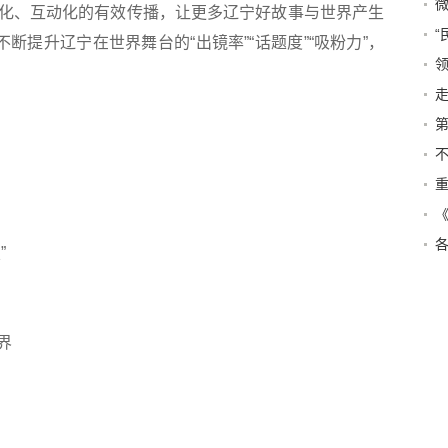
化、互动化的有效传播，让更多辽宁好故事与世界产生
断提升辽宁在世界舞台的“出镜率”“话题度”“吸粉力”，
领
走
关
第
前
重
丛
”
破
界