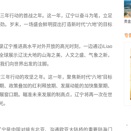
三年行动的首战之年。这一年，辽宁以奋斗为笔，立足
贵金
劲。岁末，一场盛会鲜明提出打造新时代“六地”的目标
营
专
宁推进高水平对外开放的高光时刻，一边通过iLiao
台向全球展示辽沈大地的山海之美、人文之盛、气象之新，
下了我们向世界出发的注脚。
三年行动的攻坚之年。这一年，聚焦新时代“六地”目标
期、政策叠加的红利释放期、发展动能的加快集聚期、
展窗口期。瞄准未来发展的制高点，辽宁将再一次在世
光。
宁是中国对接东北亚、沟通欧亚大陆桥的重要陆海门