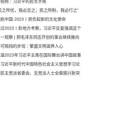
微视频｜习近平的民生手账
“民之所忧，我必念之；民之所盼，我必行之”
航中国·2023丨担负起新的文化使命
过2023丨赴地方考察，习近平反复强调这个
键词
一观察 | 把毛泽东同志开创的事业继续推向
进，习近平总书记这样强调
不可阻挡的步伐｜繁盛文明滋养人心
温2023年习近平主席在国际舞台讲中国故事
《习近平新时代中国特色社会主义思想学习论
》第六辑至第十辑出版发行
各民主党派省委会、无党派人士全面振兴新突
三年行动民主监督工作座谈会召开