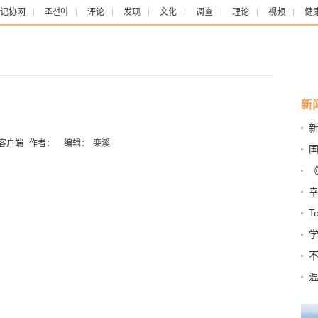
记协网
조선어
评论
发现
文化
调查
理论
视频
健
新
京
客户端
作者：
编辑：
栾溪
码”
T
载
托