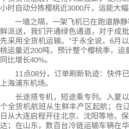
小时自动分拣樱桃近3000斤，运能大幅
一墙之隔，一架飞机已在跑道静静等
鲜派送，我们开通绿色通道，对于成
先采用全货机运输。”于永全说，6月
桃运量近200吨，预计整个樱桃季，运量
同比增长40%。
11点08分，订单刷新轨迹：快件
上海浦东机场。
长途搭专机，短途乘专列。入夏以
个全货机航班从生鲜丰产区起航；在辽
日从大连启程开往北京、沈阳等地，保
达；在山东，数百台冷链运输车辆在