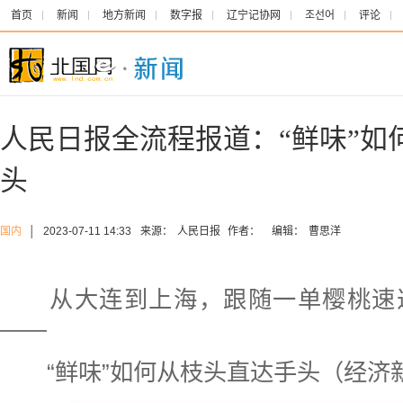
首页
新闻
地方新闻
数字报
辽宁记协网
조선어
评论
人民日报全流程报道：“鲜味”如
头
国内
│
2023-07-11 14:33
来源：
人民日报
作者：
编辑：
曹思洋
从大连到上海，跟随一单樱桃速
——
“鲜味”如何从枝头直达手头（经济