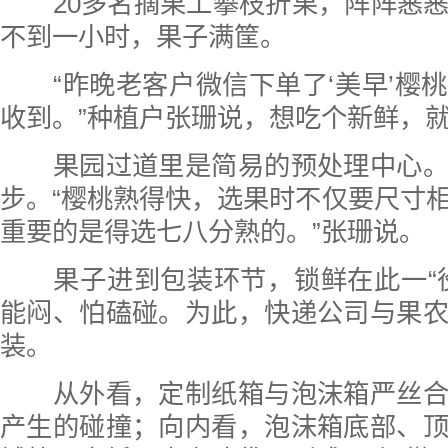
20多名摘果工攀枝折果，阵阵窸窸
不到一小时，果子满筐。
“昨晚老客户微信下单了‘美早’樱
收到。”种植户张珊说，想吃个新鲜，
果园过道里是简易的预处理中心。
步。“樱桃熟得快，选果时不仅要尺寸
重要的是得选七八分熟的。”张珊说。
果子进到包装环节，锁鲜在此一“役
能闷、怕磕碰。为此，快递公司与果
装。
从外看，定制纸箱与泡沫箱严丝合
产生的碰撞；向内看，泡沫箱底部、