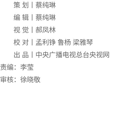
策 划丨蔡纯琳
编 辑丨蔡纯琳
视 觉丨郝凤林
校 对丨孟利铮 鲁杨 梁雅琴
出 品丨中央广播电视总台央视网
责编：李莹
审核：徐晓敬