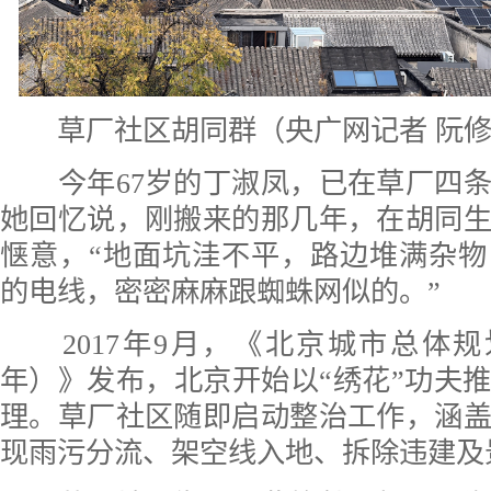
草厂社区胡同群（央广网记者 阮修
今年67岁的丁淑凤，已在草厂四条
她回忆说，刚搬来的那几年，在胡同
惬意，“地面坑洼不平，路边堆满杂
的电线，密密麻麻跟蜘蛛网似的。”
2017年9月，《北京城市总体规划（2
年）》发布，北京开始以“绣花”功夫
理。草厂社区随即启动整治工作，涵
现雨污分流、架空线入地、拆除违建及