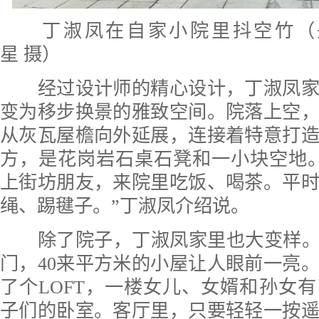
丁淑凤在自家小院里抖空竹（
星 摄）
经过设计师的精心设计，丁淑凤家
变为移步换景的雅致空间。院落上空
从灰瓦屋檐向外延展，连接着特意打
方，是花岗岩石桌石凳和一小块空地
上街坊朋友，来院里吃饭、喝茶。平
绳、踢毽子。”丁淑凤介绍说。
除了院子，丁淑凤家里也大变样。“
门，40来平方米的小屋让人眼前一亮
了个LOFT，一楼女儿、女婿和孙女
子们的卧室。客厅里，只要轻轻一按