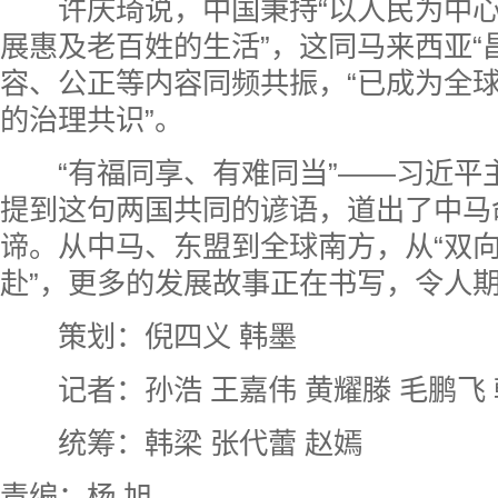
许庆琦说，中国秉持“以人民为中心”
展惠及老百姓的生活”，这同马来西亚“
容、公正等内容同频共振，“已成为全球
的治理共识”。
“有福同享、有难同当”——习近平
提到这句两国共同的谚语，道出了中马
谛。从中马、东盟到全球南方，从“双向
赴”，更多的发展故事正在书写，令人
策划：倪四义 韩墨
记者：孙浩 王嘉伟 黄耀滕 毛鹏飞 
统筹：韩梁 张代蕾 赵嫣
责编：杨 旭