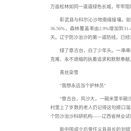
万亩松林如同一道道绿色长城，牢牢阻
彰武县与科尔沁沙地南缘接壤。如今
36.56%，森林覆盖率由2.9%增加到3
天。辽宁防沙治沙的第一道防线，已经
绿了章古台，白了少年头。一串串数
克难、永不退缩的执着追求和默默奉献
青丝染雪
“我想永远当个护林员”
“章古台，风沙大，一碗米里半碗沙
村里上了岁数的老人仍记得这句顺口溜
个防沙治沙科研机构——辽西省林业试
新中国成立后曾任义县县长的刘斌，