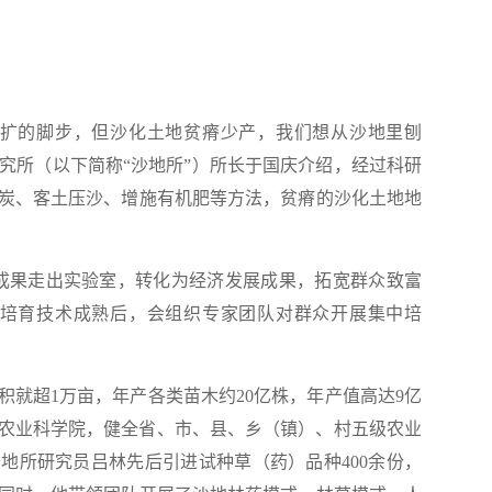
扩的脚步，但沙化土地贫瘠少产，我们想从沙地里刨
研究所（以下简称“沙地所”）所长于国庆介绍，经过科研
炭、客土压沙、增施有机肥等方法，贫瘠的沙化土地地
果走出实验室，转化为经济发展成果，拓宽群众致富
的培育技术成熟后，会组织专家团队对群众开展集中培
超1万亩，年产各类苗木约20亿株，年产值高达9亿
新市农业科学院，健全省、市、县、乡（镇）、村五级农业
地所研究员吕林先后引进试种草（药）品种400余份，