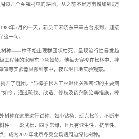
周边几个乡镇村屯的耕地，从之前不足万亩增加到6万
983年7月的一天，新员工宋晓东来章古台报到，迎接
了这一句。
星树种——樟子松出现群团状枯死，呈现流行性暴发趋
级工程师的宋晓东心急如焚。他每天穿梭在松林中，搜
罐罐等实验器具搬到家中，夜以继日地实验观察。
开了谜团。“与樟子松人工林退化关系密切的主要病
”如今，通过疏伐、改造、修枝及药剂防治等措施，樟
树种在这里进行试种，如小钻杨、班克松等，不断丰
树种——彰武松，四季常绿，且具有速生性、抗旱性、
，成为2022年北京冬奥会场馆周边绿化树种。