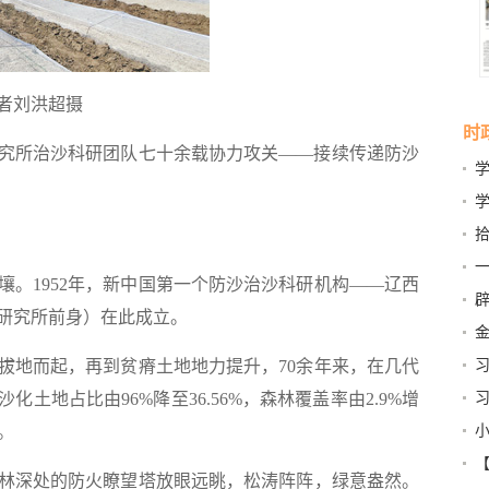
者刘洪超摄
时
所治沙科研团队七十余载协力攻关——接续传递防沙
那
展之
1952年，新中国第一个防沙治沙科研机构——辽西
辟
研究所前身）在此成立。
样
习
地而起，再到贫瘠土地地力提升，70余年来，在几代
乡
土地占比由96%降至36.56%，森林覆盖率由2.9%增
的？
小
。
深处的防火瞭望塔放眼远眺，松涛阵阵，绿意盎然。
国