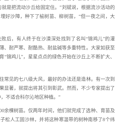
的就是把流动沙丘给固定住。”刘斌说，根据流沙活动的
埋好沙障，种下了榆树苗、柳树苗，“但一夜之间，大
后，有人终于在沙漠深处找到了名叫“锦鸡儿”的灌
薄、耐严寒、耐酷热、耐盐碱等多重特性。大家如获至
育“锦鸡儿”，星星点点的绿色开始在沙丘上不断扩大、
常见的七八级大风，最好的办法还是造林。有一次到
果显著，就提出将其引到彰武。然而，不少专家提出了
种，不适合科尔沁地区种植。”
0余棵树苗。仅两年时间，他们就完成了选种、育苗及
子松人工固沙林，并将这种寒温带的树种南移了8个纬