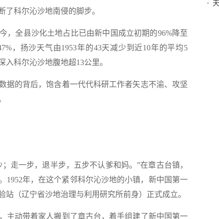
天
断了科尔沁沙地南侵的脚步。
会
，全县沙化土地占比已由新中国成立初期的96%降至
1.47%，扬沙天气由1953年的43天减少到近10年的平均5
深入科尔沁沙地腹地超13公里。
据的背后，饱含着一代代科研工作者矢志不渝、攻坚
。
；走一步，退半步，五步不认爹和妈。”在章古台镇，
。1952年，在这个紧邻科尔沁沙地的小镇，新中国第一
验站（辽宁省沙地治理与利用研究所前身）正式成立。
主动带着家人搬到了章古台，着手组建了新中国第一