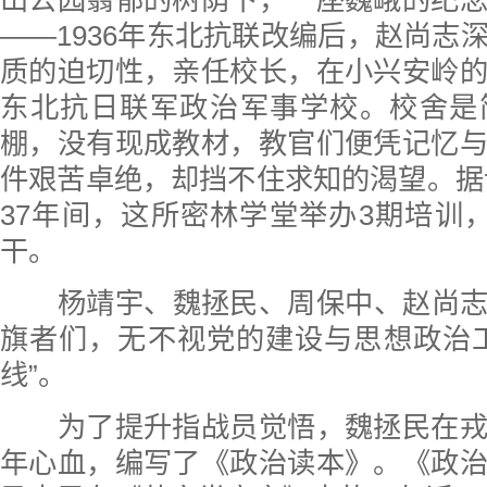
山公园蓊郁的树荫下，一座巍峨的纪
——1936年东北抗联改编后，赵尚志
质的迫切性，亲任校长，在小兴安岭
东北抗日联军政治军事学校。校舍是
棚，没有现成教材，教官们便凭记忆
件艰苦卓绝，却挡不住求知的渴望。据记载
37年间，这所密林学堂举办3期培训，
干。
杨靖宇、魏拯民、周保中、赵尚志
旗者们，无不视党的建设与思想政治
线”。
为了提升指战员觉悟，魏拯民在戎
年心血，编写了《政治读本》。《政