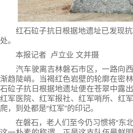
红石砬子抗日根据地遗址已发现抗联
处。
本报记者 卢立业 文并摄
汽车驶离吉林磐石市区，一路向
渐趋陡峭。当褐红色岩壁的轮廓在密
石砬子抗日根据地遗址便在苍翠中露
红军医院、红军报社、红军哨所、红
爬，到处都是“红军”的印记。
在磐石，老人们至今仍习惯将“东北
这一朴素的称谓，正是这支队伍最鲜