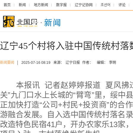
首页
新闻
地方新闻
数字报
辽宁记协网
조선어
评论
辽宁45个村将入驻中国传统村落
新闻要闻
│
2025-07-16 08:19
来源：
辽宁日报
作者：
编辑：
李明
本报讯 记者赵婷婷报道 夏风拂过
关”九门口水上长城的“臂弯”里，绥中
正加快打造“公司+村民+投资商”的合
游融合发展。自入选中国传统村落名
改造特色民宿41户，开办农家乐13家，