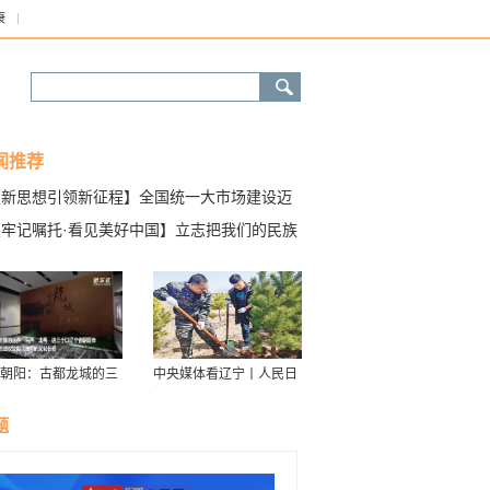
康
闻推荐
【新思想引领新征程】全国统一大市场建设迈
纵深 释放发展新活力
【牢记嘱托·看见美好中国】立志把我们的民族
牌搞上去
朝阳：古都龙城的三
中央媒体看辽宁丨人民日
华
报：接续传递防沙治沙“绿
色接力棒”
题