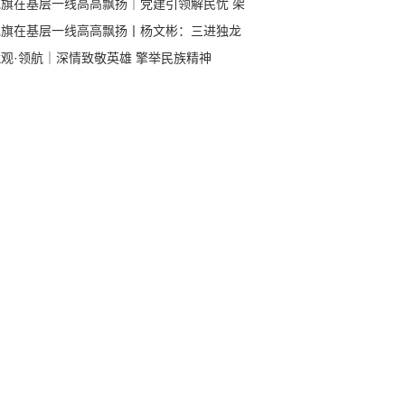
党旗在基层一线高高飘扬｜党建引领解民忧 架
众“连心桥”
党旗在基层一线高高飘扬丨杨文彬：三进独龙
 书写驻村第一书记的峡谷情怀
观·领航｜深情致敬英雄 擎举民族精神