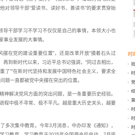
他对领导干部“爱读书、读好书、善读书”的要求贯穿始
领导干部学习不学习不仅仅是自己的事情，本领大小也
家事业发展的大事情。
摆在党的建设重要位置”，还是改革开放“摸着石头过
时
”，再到新时代以来，习近平总书记强调，“同过去相比，
拾
牢
重了”“在新时代坚持和发展中国特色社会主义，要求全
路
习问题一直都被党中央摆在突出的位置。
驻
经
神解决党风方面的突出问题，是一条重要历史经验。
本
第
进程中极不寻常、极不平凡。越是重大历史关头，越要
山
多次集中教育。今年3月消息，中办印发《通知》，
学习教育。学习教育于2025年全国两会后启动、7月底