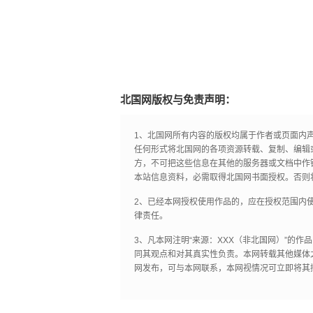
北国网版权与免责声明：
1、北国网所有内容的版权均属于作者或页面内
任何形式将北国网的各项资源转载、复制、编辑
方，不可把这些信息在其他的服务器或文档中作
本站信息资料，必需取得北国网书面授权。否则
2、已经本网授权使用作品的，应在授权范围内使
律责任。
3、凡本网注明“来源：XXX（非北国网）”的
同其观点和对其真实性负责。本网转载其他媒体
网发布，可与本网联系，本网视情况可立即将其