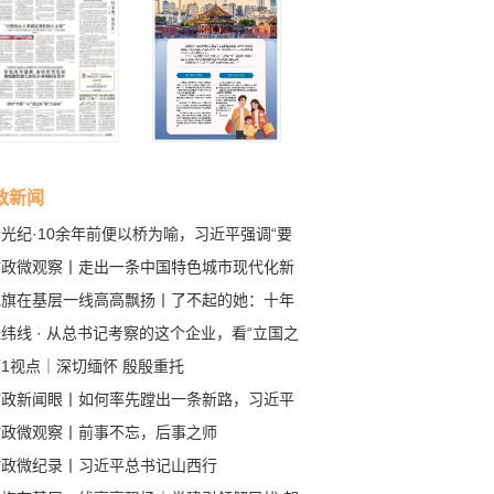
政新闻
光纪·10余年前便以桥为喻，习近平强调“要
牢把握中欧关系发展的正确方向”
时政微观察丨走出一条中国特色城市现代化新
子
党旗在基层一线高高飘扬丨了不起的她：十年
村路 绘就乡村振兴新图景
纬线 · 从总书记考察的这个企业，看“立国之
、强国之基”
1视点｜深切缅怀 殷殷重托
时政新闻眼丨如何率先蹚出一条新路，习近平
西考察作出部署
时政微观察丨前事不忘，后事之师
时政微纪录丨习近平总书记山西行