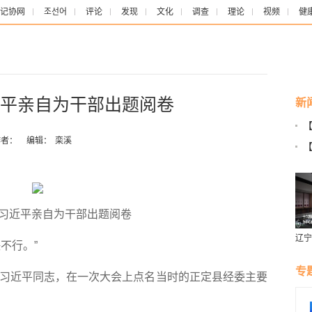
记协网
조선어
评论
发现
文化
调查
理论
视频
健
近平亲自为干部出题阅卷
新
向
者：
编辑：
栾溪
品
，习近平亲自为干部出题阅卷
辽宁
不行。”
燕风
专
习近平同志，在一次大会上点名当时的正定县经委主要