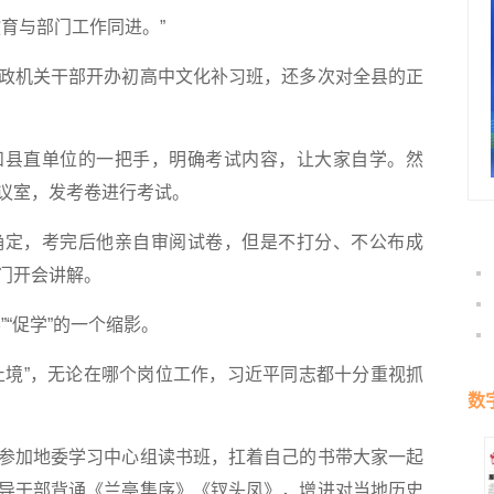
育与部门工作同进。”
机关干部开办初高中文化补习班，还多次对全县的正
县直单位的一把手，明确考试内容，让大家自学。然
议室，发考卷进行考试。
定，考完后他亲自审阅试卷，但是不打分、不公布成
门开会讲解。
“促学”的一个缩影。
境”，无论在哪个岗位工作，习近平同志都十分重视抓
数
加地委学习中心组读书班，扛着自己的书带大家一起
导干部背诵《兰亭集序》《钗头凤》，增进对当地历史