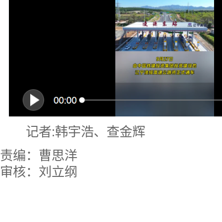
记者:韩宇浩、查金辉
责编：曹思洋
审核：刘立纲