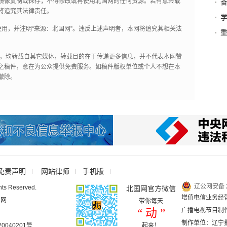
镜像复制或保存；不得修改或再使用北国网的任何资源。若有意转载
将追究其法律责任。
学
署
用，并注明“来源：北国网”。违反上述声明者，本网将追究其相关法
重
作品，均转载自其它媒体，转载目的在于传递更多信息，并不代表本网赞
之稿件，意在为公众提供免费服务。如稿件版权单位或个人不想在本
撤除。
免责声明
网站律师
手机版
辽公网安备 2
hts Reserved.
北国网官方微信
增值电信业务经营许
国网
带你每天
“ 动 ”
广播电视节目制作
制作单位：辽宁
040201号
起来！