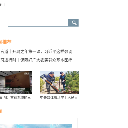
康
闻推荐
习言道｜开局之年第一课，习近平这样强调
学习进行时｜保障好广大农民群众基本医疗
朝阳：古都龙城的三
中央媒体看辽宁丨人民日
华
报：接续传递防沙治沙“绿
色接力棒”
题