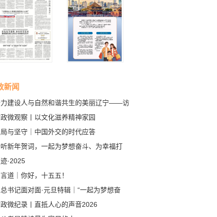
政新闻
全力建设人与自然和谐共生的美丽辽宁——访
生态环境厅党组书记、厅长孙鹏轩
时政微观察丨以文化滋养精神家园
变局与坚守｜中国外交的时代应答
聆听新年贺词，一起为梦想奋斗、为幸福打
！
迹·2025
习言道｜你好，十五五！
和总书记面对面·元旦特辑｜“一起为梦想奋
、为幸福打拼”
政微纪录丨直抵人心的声音2026