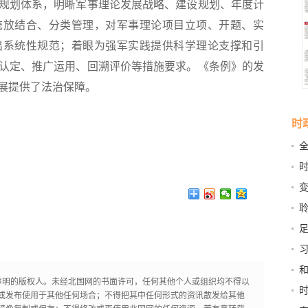
规划体系，明晰军事理论发展战略、建设规划、年度计
统放结合、分类管理，对军事理论项目立项、开题、实
出系统性规范；着眼为强军实践提供科学理论支撑和引
认定、推广运用、回溯评价等措施要求。《条例》的发
展提供了法治保障。
时
省
拼
足
声明的版权人。未经北国网的书面许可，任何其他个人或组织均不得以
斗
时
或发布使用于其他任何场合；不得把其中任何形式的资讯散发给其他