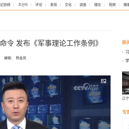
记协网
조선어
评论
发现
文化
调查
理论
视频
健
命令 发布《军事理论工作条例》
新
：
编辑：
杨金凤
辽宁
燕风
专