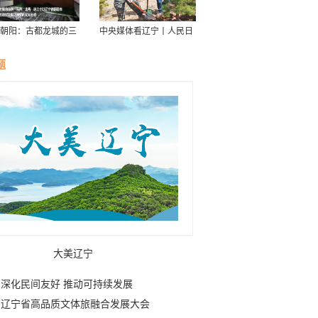
朝阳：古都龙城的三
中央媒体看辽宁丨人民日
华
报：接续传递防沙治沙“绿
色接力棒”
题
大美辽宁
深化民间友好 推动可持续发展
辽宁省高品质文体旅融合发展大会