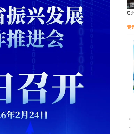
辽宁
燕风
专