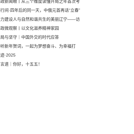
时政新闻眼丨从三个维度读懂开局之年首次考
行间·四年后的同一天，中俄元首再话“立春”
全力建设人与自然和谐共生的美丽辽宁——访
生态环境厅党组书记、厅长孙鹏轩
时政微观察丨以文化滋养精神家园
变局与坚守｜中国外交的时代应答
聆听新年贺词，一起为梦想奋斗、为幸福打
！
迹·2025
习言道｜你好，十五五！