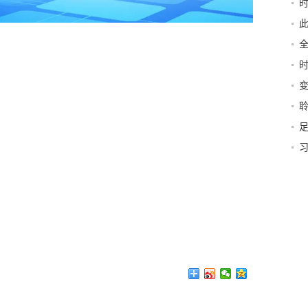
察
此
省
拼
足