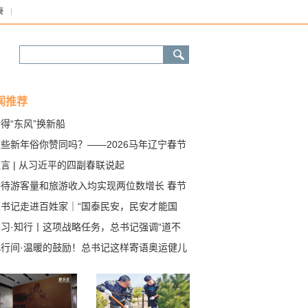
康
闻推荐
得“东风”换新船
些新年俗你赞同吗？——2026马年辽宁春节
察
言 | 从习近平的四副春联说起
接待游客量和旅游收入均实现两位数增长 春节
期辽宁文旅市场策马扬鞭
总书记走进百姓家｜“国泰民安，民安才能国
学习·知行丨这项战略任务，总书记强调“道不
、志不改”
此行间·温暖的鼓励！总书记这样寄语奥运健儿