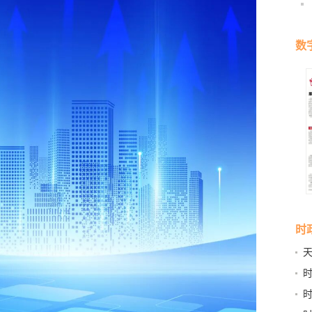
数
时
天
牵