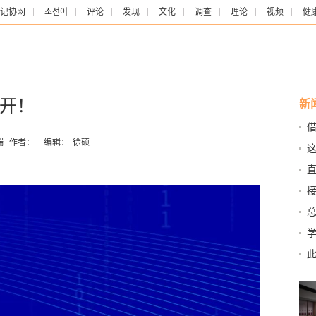
记协网
조선어
评论
发现
文化
调查
理论
视频
健
开！
新
借
端
作者：
编辑：
徐硕
这
观
直
假
泰”
变