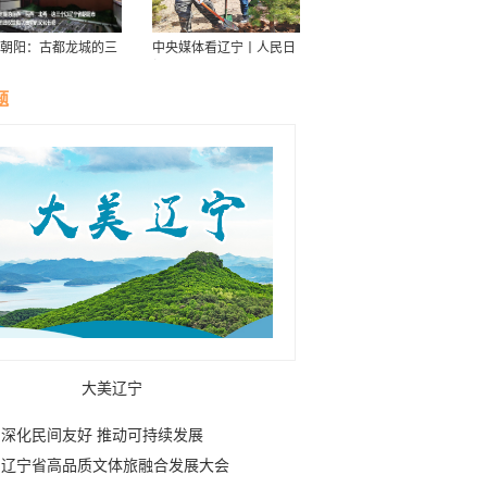
朝阳：古都龙城的三
中央媒体看辽宁丨人民日
华
报：接续传递防沙治沙“绿
色接力棒”
题
大美辽宁
深化民间友好 推动可持续发展
辽宁省高品质文体旅融合发展大会