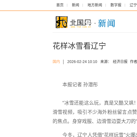
首页
新闻
地方新闻
数字报
辽宁
花样冰雪看辽宁
国内
│
2026-02-24 10:10
来源：
经济日报
作者
本报记者 孙潜彤
“冰雪还能这么玩，真是又酷又飒！
滑雪视频，吸引不少海外粉丝留言点赞
的焦点。身穿戏服、边滑雪边耍大刀的“
今冬，辽宁人凭借“花样玩雪”火爆