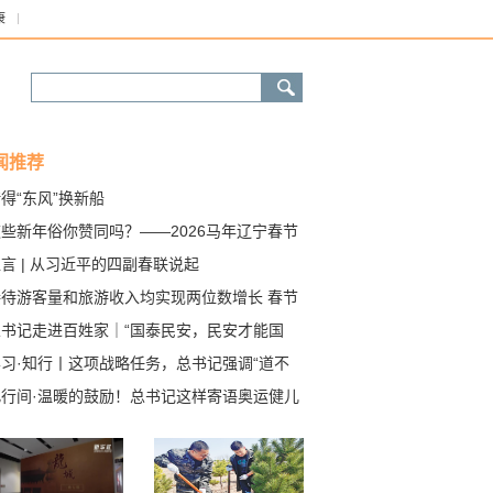
康
闻推荐
得“东风”换新船
些新年俗你赞同吗？——2026马年辽宁春节
察
言 | 从习近平的四副春联说起
接待游客量和旅游收入均实现两位数增长 春节
期辽宁文旅市场策马扬鞭
总书记走进百姓家｜“国泰民安，民安才能国
学习·知行丨这项战略任务，总书记强调“道不
、志不改”
此行间·温暖的鼓励！总书记这样寄语奥运健儿