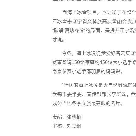
而海上冰雪项目，也让辽宁在整个东北
年冰雪季辽宁省文体旅高质量融合发展
“破解‘夏热冬冷’的局面，是提升辽宁
才说。
今冬，海上冰凌徒步爱好者云集辽宁
赛事邀请150组家庭约450位大小选
南京参赛小选手邵羽晨的妈妈说。
“壮阔的海上冰凌是大自然雕琢的冰
盘锦市委常委、宣传部部长李群说，盘
成为当地冬季文旅最亮眼的名片。
责编：张晓楠
审核：刘立纲