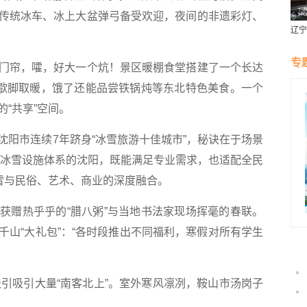
传统冰车、冰上大盆弹弓备受欢迎，夜间的非遗彩灯、
辽宁
燕风
专
帘，嚯，好大一个炕！景区暖棚食堂搭建了一个长达
炕歇脚取暖，饿了还能品尝铁锅炖等东北特色美食。一个
“共享”空间。
市连续7年跻身“冰雪旅游十佳城市”，秘诀在于场景
完备冰雪设施体系的沈阳，既能满足专业需求，也适配全民
冰雪与民俗、艺术、商业的深度融合。
赠热乎乎的“腊八粥”与当地书法家现场挥毫的春联。
千山“大礼包”：“各时段推出不同福利，寒假对所有学生
引吸引大量“南客北上”。室外寒风凛冽，鞍山市汤岗子