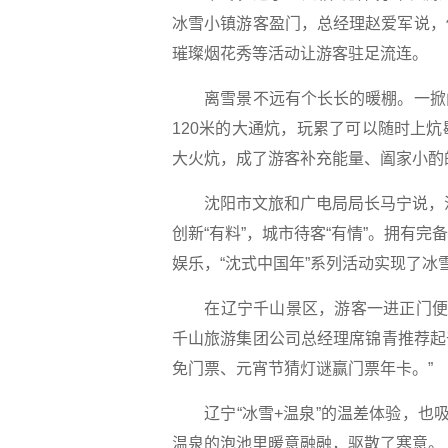
冰雪小镇游客盈门，总经理赵爱军说，
璀璨烟花秀等活动让游客驻足流连。
离雪景不远有个长长的暖棚。一掀门
120米的大通炕，玩累了可以随时上
大火炕，成了游客补充能量、阖家小酌的
沈阳市文旅和广电局局长马宁说，沈阳
创新“有料”，城市待客“有情”。拥有
娱乐，“沈式中国年”系列活动实现了
在辽宁千山景区，游客一进正门便获
千山旅游集团公司总经理席锦青推荐起
免门票、元宵节猜灯谜赢门票年卡。”
辽宁“冰雪+温泉”的温差体验，也吸
温泉的泡池里暖意融融，驱散了寒意。