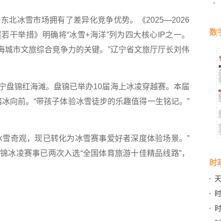
冰雪市场拥有了差异化竞争优势。《2025—2026
数
若干举措》明确将“冰雪+海洋”列为四大核心IP之一。
沿海城市文旅综合竞争力的关键。”辽宁省文旅厅厅长刘伟
盘锦红海滩。盘锦已举办10届海上冰凌穿越赛。本届
手踏冰向前。“带孩子体验冰雪徒步的乐趣值得一生铭记。”
雪奇观，现已转化为冰雪赛事爱好者深度体验场景。”
锦冰凌赛事已两次入选“全国体育旅游十佳精品线路”，
时
天
牵