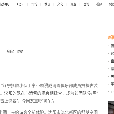
记协网
조선어
评论
发现
文化
调查
理论
视频
健
新
借
：
编辑：
徐硕
这
观
直
假
泰”
”辽宁抚顺小伙丁宁带领漫威滑雪俱乐部成员拍摄古装
变
。汉服的飘逸与滑雪的飒爽相糅合，成为该团队“破圈”
雪上侠客”，令网友直呼“帅呆”。
出圈，带给游客全新体验。沈阳市沈北新区的稻梦空间