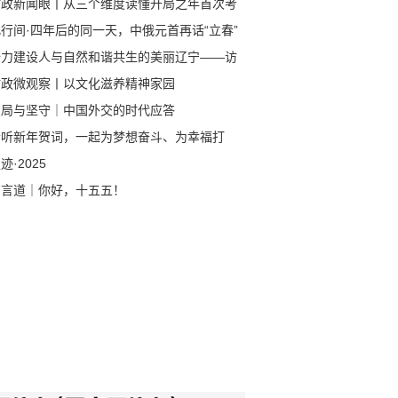
时政新闻眼丨从三个维度读懂开局之年首次考
行间·四年后的同一天，中俄元首再话“立春”
全力建设人与自然和谐共生的美丽辽宁——访
生态环境厅党组书记、厅长孙鹏轩
时政微观察丨以文化滋养精神家园
变局与坚守｜中国外交的时代应答
聆听新年贺词，一起为梦想奋斗、为幸福打
！
迹·2025
习言道｜你好，十五五！